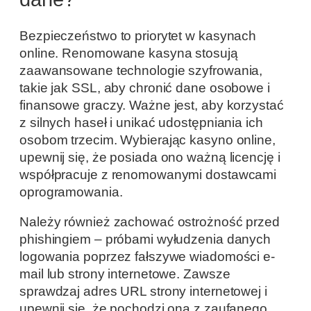
Bezpieczeństwo to priorytet w kasynach
online. Renomowane kasyna stosują
zaawansowane technologie szyfrowania,
takie jak SSL, aby chronić dane osobowe i
finansowe graczy. Ważne jest, aby korzystać
z silnych haseł i unikać udostępniania ich
osobom trzecim. Wybierając kasyno online,
upewnij się, że posiada ono ważną licencję i
współpracuje z renomowanymi dostawcami
oprogramowania.
Należy również zachować ostrożność przed
phishingiem – próbami wyłudzenia danych
logowania poprzez fałszywe wiadomości e-
mail lub strony internetowe. Zawsze
sprawdzaj adres URL strony internetowej i
upewnij się, że pochodzi ona z zaufanego