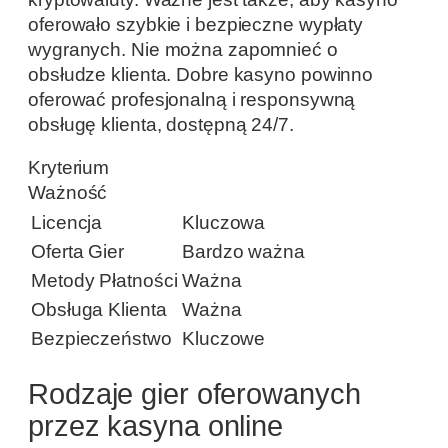
oferowało szybkie i bezpieczne wypłaty
wygranych. Nie można zapomnieć o
obsłudze klienta. Dobre kasyno powinno
oferować profesjonalną i responsywną
obsługę klienta, dostępną 24/7.
Kryterium
Ważność
Licencja
Kluczowa
Oferta Gier
Bardzo ważna
Metody Płatności
Ważna
Obsługa Klienta
Ważna
Bezpieczeństwo
Kluczowe
Rodzaje gier oferowanych
przez kasyna online