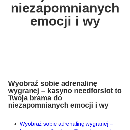
niezapomnianych
emocji i wy
Wyobraź sobie adrenalinę
wygranej – kasyno needforslot to
Twoja brama do
niezapomnianych emocji i wy
Wyobraź sobie adrenalinę wygranej –