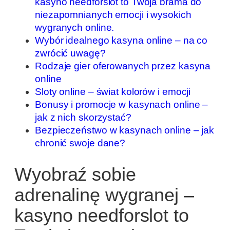
kasyno needforslot to Twoja brama do
niezapomnianych emocji i wysokich
wygranych online.
Wybór idealnego kasyna online – na co
zwrócić uwagę?
Rodzaje gier oferowanych przez kasyna
online
Sloty online – świat kolorów i emocji
Bonusy i promocje w kasynach online –
jak z nich skorzystać?
Bezpieczeństwo w kasynach online – jak
chronić swoje dane?
Wyobraź sobie
adrenalinę wygranej –
kasyno needforslot to