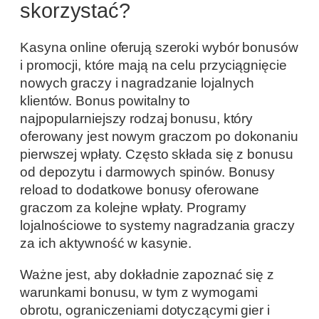
skorzystać?
Kasyna online oferują szeroki wybór bonusów
i promocji, które mają na celu przyciągnięcie
nowych graczy i nagradzanie lojalnych
klientów. Bonus powitalny to
najpopularniejszy rodzaj bonusu, który
oferowany jest nowym graczom po dokonaniu
pierwszej wpłaty. Często składa się z bonusu
od depozytu i darmowych spinów. Bonusy
reload to dodatkowe bonusy oferowane
graczom za kolejne wpłaty. Programy
lojalnościowe to systemy nagradzania graczy
za ich aktywność w kasynie.
Ważne jest, aby dokładnie zapoznać się z
warunkami bonusu, w tym z wymogami
obrotu, ograniczeniami dotyczącymi gier i