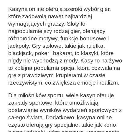
Kasyna online oferują szeroki wybór gier,
które zadowolą nawet najbardziej
wymagających graczy. Sloty to
najpopularniejszy rodzaj gier, oferujący
różnorodne motywy, funkcje bonusowe i
jackpoty. Gry stołowe, takie jak ruletka,
blackjack, poker i bakarat, to klasyki, które
nigdy nie wychodzą z mody. Kasyno na żywo
to kolejna popularna opcja, która pozwala na
grę z prawdziwymi krupierami w czasie
rzeczywistym, co zwiększa emocje i realizm.
Dla miłośników sportu, wiele kasyn oferuje
zakłady sportowe, które umożliwiają
obstawianie wyników wydarzeń sportowych z
całego świata. Dodatkowo, kasyna online
często oferują gry specjalne, takie jak keno,