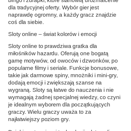
bingo i zdrapki, które stanowią urozmaicenie
dla tradycyjnej oferty. Wybór gier jest
naprawdę ogromny, a każdy gracz znajdzie
coś dla siebie.
Sloty online – świat kolorów i emocji
Sloty online to prawdziwa gratka dla
miłośników hazardu. Oferują one bogatą
gamę motywów, od owoców i dzwonków, po
popularne filmy i seriale. Funkcje bonusowe,
takie jak darmowe spiny, mnożniki i mini-gry,
dodają emocji i zwiększają szanse na
wygraną. Sloty są łatwe do nauczenia i nie
wymagają żadnej specjalnej wiedzy, co czyni
je idealnym wyborem dla początkujących
graczy. Wielu graczy uważa to za
najłatwiejszy poziom gry.