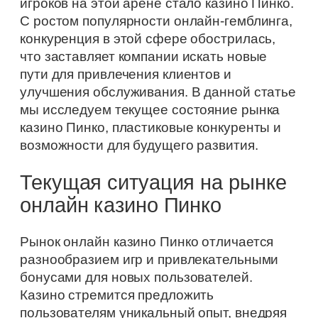
игроков на этой арене стало казино Пинко.
С ростом популярности онлайн-гемблинга,
конкуренция в этой сфере обострилась,
что заставляет компании искать новые
пути для привлечения клиентов и
улучшения обслуживания. В данной статье
мы исследуем текущее состояние рынка
казино Пинко, пластиковые конкуренты и
возможности для будущего развития.
Текущая ситуация на рынке
онлайн казино Пинко
Рынок онлайн казино Пинко отличается
разнообразием игр и привлекательными
бонусами для новых пользователей.
Казино стремится предложить
пользователям уникальный опыт, внедряя