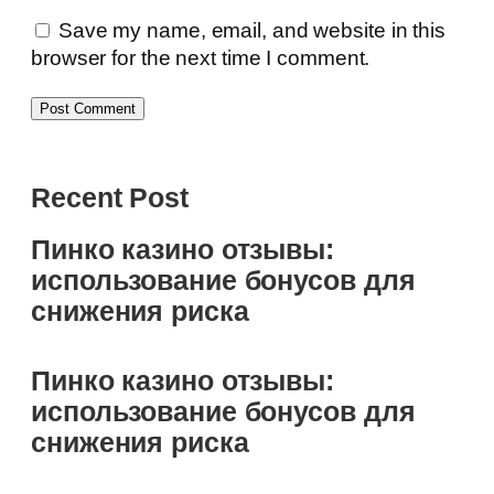
Save my name, email, and website in this
browser for the next time I comment.
Recent Post
Пинко казино отзывы:
использование бонусов для
снижения риска
Пинко казино отзывы:
использование бонусов для
снижения риска