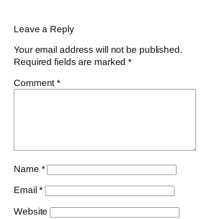
Leave a Reply
Your email address will not be published.
Required fields are marked
*
Comment
*
Name
*
Email
*
Website