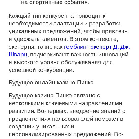
на спортивные события.
Каждый тип конкурента приводит к
необходимости адаптации и разработки
уникальных предложений, чтобы привлечь
и удержать клиентов. В этом контексте,
эксперты, такие как
гемблинг-эксперт Д. Дж.
Шварц
, подчеркивают важность инноваций
и высокого уровня обслуживания для
успешной конкуренции.
Будущее онлайн казино Пинко
Будущее казино Пинко связано с
несколькими ключевыми направлениями
развития. Во-первых, внедрение знаний о
предпочтениях пользователей поможет в
создании уникальных и
персонализированных предложений. Во-