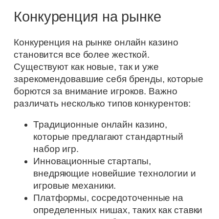
Конкуренция на рынке
Конкуренция на рынке онлайн казино
становится все более жесткой.
Существуют как новые, так и уже
зарекомендовавшие себя бренды, которые
борются за внимание игроков. Важно
различать несколько типов конкурентов:
Традиционные онлайн казино,
которые предлагают стандартный
набор игр.
Инновационные стартапы,
внедряющие новейшие технологии и
игровые механики.
Платформы, сосредоточенные на
определенных нишах, таких как ставки