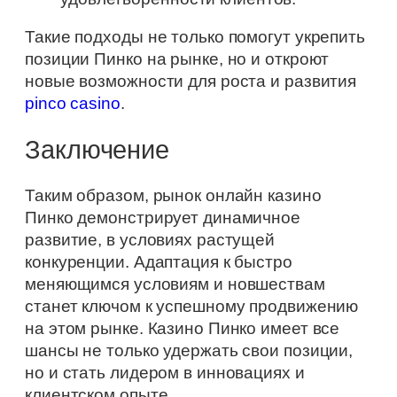
Такие подходы не только помогут укрепить
позиции Пинко на рынке, но и откроют
новые возможности для роста и развития
pinco casino
.
Заключение
Таким образом, рынок онлайн казино
Пинко демонстрирует динамичное
развитие, в условиях растущей
конкуренции. Адаптация к быстро
меняющимся условиям и новшествам
станет ключом к успешному продвижению
на этом рынке. Казино Пинко имеет все
шансы не только удержать свои позиции,
но и стать лидером в инновациях и
клиентском опыте.