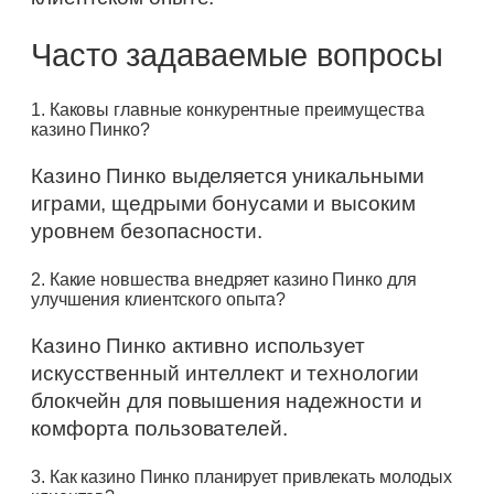
Часто задаваемые вопросы
1. Каковы главные конкурентные преимущества
казино Пинко?
Казино Пинко выделяется уникальными
играми, щедрыми бонусами и высоким
уровнем безопасности.
2. Какие новшества внедряет казино Пинко для
улучшения клиентского опыта?
Казино Пинко активно использует
искусственный интеллект и технологии
блокчейн для повышения надежности и
комфорта пользователей.
3. Как казино Пинко планирует привлекать молодых