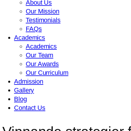
About Us
Our Mission
Testimonials
FAQs
Academics
Academics
Our Team
Our Awards
Our Curriculum
Admission
Gallery
Blog
Contact Us