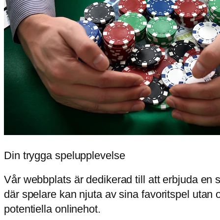
Din trygga spelupplevelse
Vår webbplats är dedikerad till att erbjuda en s
där spelare kan njuta av sina favoritspel uta
potentiella onlinehot.