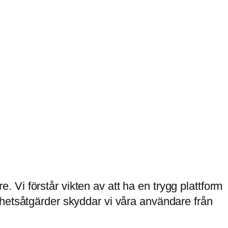
e. Vi förstår vikten av att ha en trygg plattform
hetsåtgärder skyddar vi våra användare från