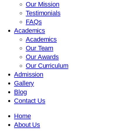
Our Mission
Testimonials
FAQs
Academics
Academics
Our Team
Our Awards
Our Curriculum
Admission
Gallery
Blog
Contact Us
Home
About Us