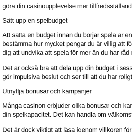
göra din casinoupplevelse mer tillfredsställan
Sätt upp en spelbudget
Att sätta en budget innan du börjar spela är e
bestämma hur mycket pengar du är villig att fö
dig att undvika att spela för mer än du har råd
Det är också bra att dela upp din budget i se
gör impulsiva beslut och ser till att du har rolig
Utnyttja bonusar och kampanjer
Många casinon erbjuder olika bonusar och kamp
din spelkapacitet. Det kan handla om välkomstb
Det är dock viktigt att läsa igenom villkoren f