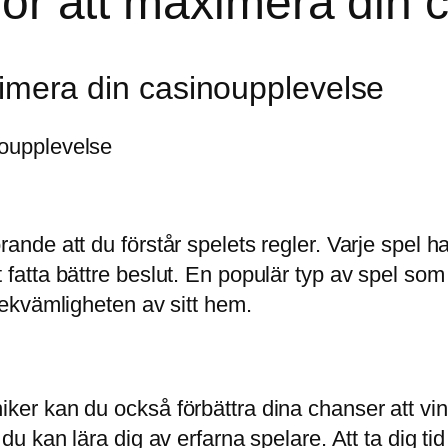
för att maximera din
ximera din casinoupplevelse
noupplevelse
rande att du förstår spelets regler. Varje spel h
t fatta bättre beslut. En populär typ av spel so
 bekvämligheten av sitt hem.
iker kan du också förbättra dina chanser att vin
 du kan lära dig av erfarna spelare. Att ta dig ti