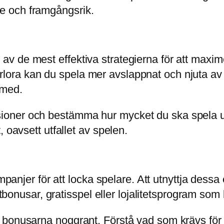
de och framgångsrik.
n av de mest effektiva strategierna för att max
rlora kan du spela mer avslappnat och njuta av 
 med.
ssioner och bestämma hur mycket du ska spela un
t, oavsett utfallet av spelen.
anjer för att locka spelare. Att utnyttja dessa
onusar, gratisspel eller lojalitetsprogram som b
ör bonusarna noggrant. Förstå vad som krävs för 