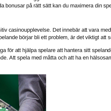
 bonusar på rätt sätt kan du maximera din spe
ositiv casinoupplevelse. Det innebär att vara m
elande börjar bli ett problem, är det viktigt att 
iga för att hjälpa spelare att hantera sitt spel
nde. Att spela med måtta och att ha en hälsosam in