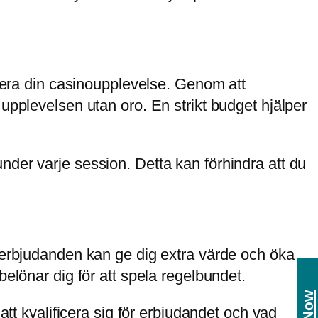
imera din casinoupplevelse. Genom att
upplevelsen utan oro. En strikt budget hjälper
der varje session. Detta kan förhindra att du
 erbjudanden kan ge dig extra värde och öka
elönar dig för att spela regelbundet.
att kvalificera sig för erbjudandet och vad