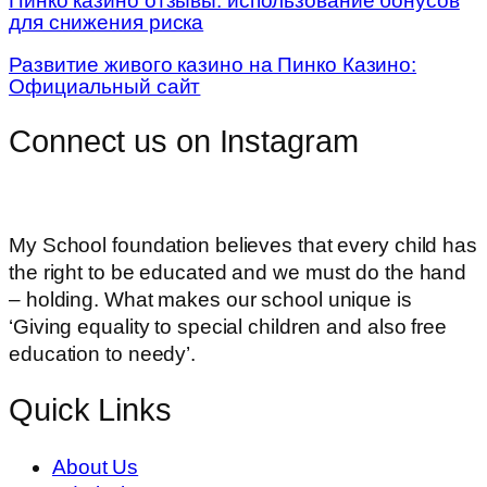
Пинко казино отзывы: использование бонусов
для снижения риска
Развитие живого казино на Пинко Казино:
Официальный сайт
Connect us on Instagram
My School foundation believes that every child has
the right to be educated and we must do the hand
– holding. What makes our school unique is
‘Giving equality to special children and also free
education to needy’.
Quick Links
About Us