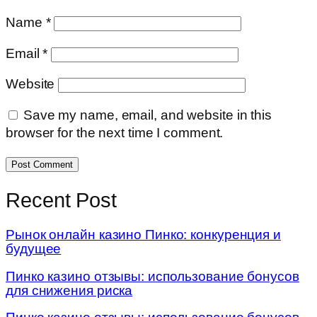
Name
*
Email
*
Website
Save my name, email, and website in this
browser for the next time I comment.
Recent Post
Рынок онлайн казино Пинко: конкуренция и
будущее
Пинко казино отзывы: использование бонусов
для снижения риска