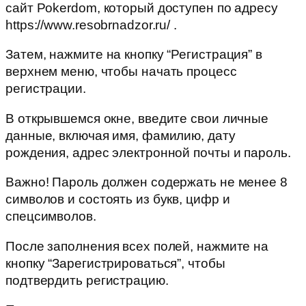
сайт Pokerdom, который доступен по адресу
https://www.resobrnadzor.ru/ .
Затем, нажмите на кнопку “Регистрация” в
верхнем меню, чтобы начать процесс
регистрации.
В открывшемся окне, введите свои личные
данные, включая имя, фамилию, дату
рождения, адрес электронной почты и пароль.
Важно! Пароль должен содержать не менее 8
символов и состоять из букв, цифр и
спецсимволов.
После заполнения всех полей, нажмите на
кнопку “Зарегистрироваться”, чтобы
подтвердить регистрацию.