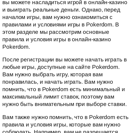
вы можете насладиться игрой в онлайн-казино
и выиграть реальные деньги. Однако, перед
началом игры, вам нужно ознакомиться с
правилами и условиями игры в Pokerdom. В
этом разделе мы рассмотрим основные
правила и условия игры в онлайн-казино
Pokerdom.
После регистрации вы можете начать играть в
любые игры, доступные на сайте Pokerdom.
Вам нужно выбрать игру, которая вам
понравилась, и начать играть. Вам нужно
помнить, что в Pokerdom есть минимальный и
максимальный лимит ставок, поэтому вам
нужно быть внимательным при выборе ставки.
Вам также нужно помнить, что в Pokerdom есть
правила и условия игры, которые вам нужно
соблюдать. Например, вам не разрешается