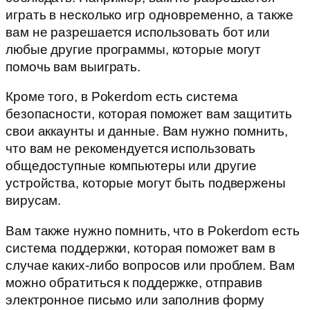
играть в несколько игр одновременно, а также
вам не разрешается использовать бот или
любые другие программы, которые могут
помочь вам выиграть.
Кроме того, в Pokerdom есть система
безопасности, которая поможет вам защитить
свои аккаунты и данные. Вам нужно помнить,
что вам не рекомендуется использовать
общедоступные компьютеры или другие
устройства, которые могут быть подвержены
вирусам.
Вам также нужно помнить, что в Pokerdom есть
система поддержки, которая поможет вам в
случае каких-либо вопросов или проблем. Вам
можно обратиться к поддержке, отправив
электронное письмо или заполнив форму