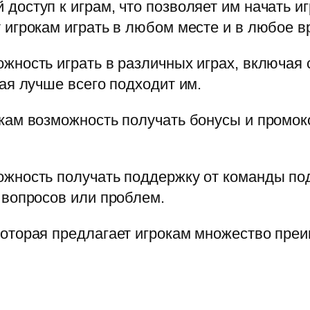
доступ к играм, что позволяет им начать 
 игрокам играть в любом месте и в любое в
жность играть в различных играх, включая 
рая лучше всего подходит им.
кам возможность получать бонусы и промоко
ожность получать поддержку от команды под
 вопросов или проблем.
которая предлагает игрокам множество преи