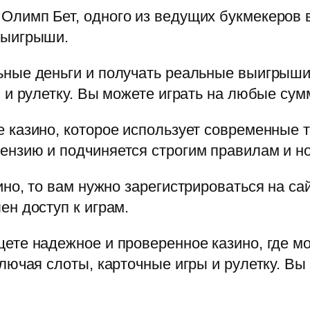
лимп Бет, одного из ведущих букмекеров в 
выигрыши.
ьные деньги и получать реальные выигрыши
 и рулетку. Вы можете играть на любые сум
е казино, которое использует современные 
ензию и подчиняется строгим правилам и н
ино, то вам нужно зарегистрироваться на са
ен доступ к играм.
ете надежное и проверенное казино, где мо
ключая слоты, карточные игры и рулетку. В