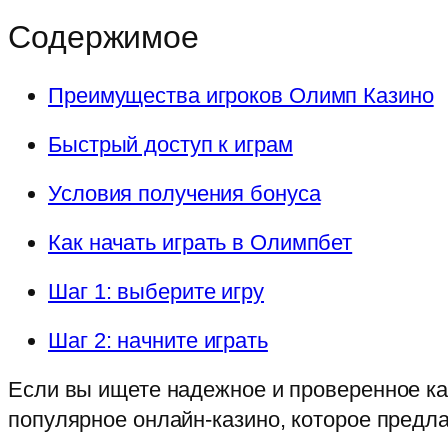
Содержимое
Преимущества игроков Олимп Казино
Быстрый доступ к играм
Условия получения бонуса
Как начать играть в Олимпбет
Шаг 1: выберите игру
Шаг 2: начните играть
Если вы ищете надежное и проверенное каз
популярное онлайн-казино, которое предла