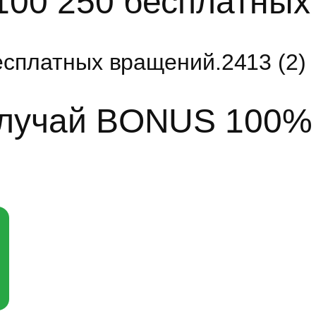
00 250 бесплатных 
сплатных вращений.2413 (2)
олучай BONUS 100% 