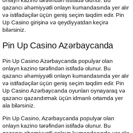
onlayn kazino tərəfindən istifadə olunur. Bu
qazancı əhəmiyyətli onlayn kumandasında yer alır
və istifadəçilər üçün geniş seçim təqdim edir. Pin
Up Casino girişinə və qeydiyyatdan keçirə
bilərsiniz.
Pin Up Casino Azərbaycanda
Pin Up Casino Azərbaycanda populyar olan
onlayn kazino tərəfindən istifadə olunur. Bu
qazancı əhəmiyyətli onlayn kumandasında yer alır
və istifadəçilər üçün geniş seçim təqdim edir. Pin
Up Casino Azərbaycanda oyunları oynayaraq və
qazancı qazandırmak üçün idmanlı ortamda yer
ala bilərsiniz.
Pin Up Casino, Azərbaycanda populyar olan
onlayn kazino tərəfindən istifadə olunur. Bu