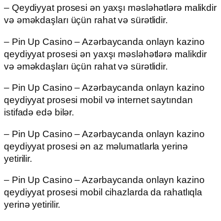
– Qeydiyyat prosesi ən yaxşı məsləhətlərə malikdir
və əməkdaşları üçün rahat və sürətlidir.
– Pin Up Casino – Azərbaycanda onlayn kazino
qeydiyyat prosesi ən yaxşı məsləhətlərə malikdir
və əməkdaşları üçün rahat və sürətlidir.
– Pin Up Casino – Azərbaycanda onlayn kazino
qeydiyyat prosesi mobil və internet saytından
istifadə edə bilər.
– Pin Up Casino – Azərbaycanda onlayn kazino
qeydiyyat prosesi ən az məlumatlarla yerinə
yetirilir.
– Pin Up Casino – Azərbaycanda onlayn kazino
qeydiyyat prosesi mobil cihazlarda da rahatlıqla
yerinə yetirilir.