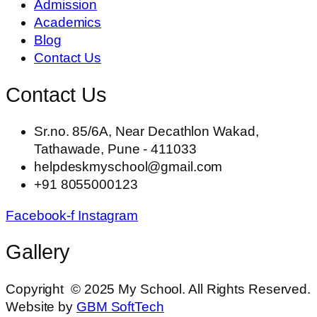
Admission
Academics
Blog
Contact Us
Contact Us
Sr.no. 85/6A, Near Decathlon Wakad,
Tathawade, Pune - 411033
helpdeskmyschool@gmail.com
+91 8055000123
Facebook-f
Instagram
Gallery
Copyright © 2025 My School. All Rights Reserved.
Website by
GBM SoftTech