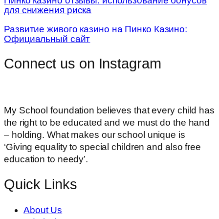
Пинко казино отзывы: использование бонусов
для снижения риска
Развитие живого казино на Пинко Казино:
Официальный сайт
Connect us on Instagram
My School foundation believes that every child has
the right to be educated and we must do the hand
– holding. What makes our school unique is
‘Giving equality to special children and also free
education to needy’.
Quick Links
About Us