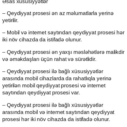
Əsas xüsusiyyətlər
– Qeydiyyat prosesi ən az məlumatlarla yerinə
yetirilir.
– Mobil və internet saytından qeydiyyat prosesi hər
iki növ cihazda da istifadə olunur.
– Qeydiyyat prosesi ən yaxşı məsləhətlərə malikdir
və əməkdaşları üçün rahat və sürətlidir.
– Qeydiyyat prosesi ilə bağlı xüsusiyyətlər
arasında mobil cihazlarda da rahatlıqla yerinə
yetirilən mobil qeydiyyat prosesi və internet
saytından qeydiyyat prosesi var.
– Qeydiyyat prosesi ilə bağlı xüsusiyyətlər
arasında mobil və internet saytından qeydiyyat
prosesi hər iki növ cihazda da istifadə olunur.