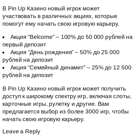
В Pin Up Казино новый игрок может
участвовать в различных акциях, которые
помогут ему начать свою игровую карьеру.
Акция “Вelcome” – 100% до 50 000 рублей на
первый депозит
Акция “День рождения” – 50% до 25 000
рублей на депозит
Акция “Семейный динамит” – 25% до 12 500
рублей на депозит
В Pin Up Казино новый игрок может получить
доступ к широкому спектру игр, включая слоты,
карточные игры, рулетку и другие. Вам
предлагается выбор из более 3000 игр, чтобы
начать свою игровую карьеру.
Leave a Reply