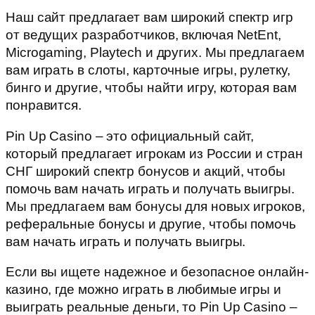
Наш сайт предлагает вам широкий спектр игр
от ведущих разработчиков, включая NetEnt,
Microgaming, Playtech и других. Мы предлагаем
вам играть в слоты, карточные игры, рулетку,
бинго и другие, чтобы найти игру, которая вам
понравится.
Pin Up Casino – это официальный сайт,
который предлагает игрокам из России и стран
СНГ широкий спектр бонусов и акций, чтобы
помочь вам начать играть и получать выигры.
Мы предлагаем вам бонусы для новых игроков,
реферальные бонусы и другие, чтобы помочь
вам начать играть и получать выигры.
Если вы ищете надежное и безопасное онлайн-
казино, где можно играть в любимые игры и
выиграть реальные деньги, то Pin Up Casino –