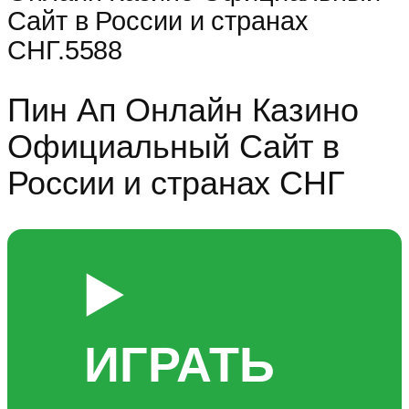
Сайт в России и странах
СНГ.5588
Пин Ап Онлайн Казино
Официальный Сайт в
России и странах СНГ
▶️
ИГРАТЬ