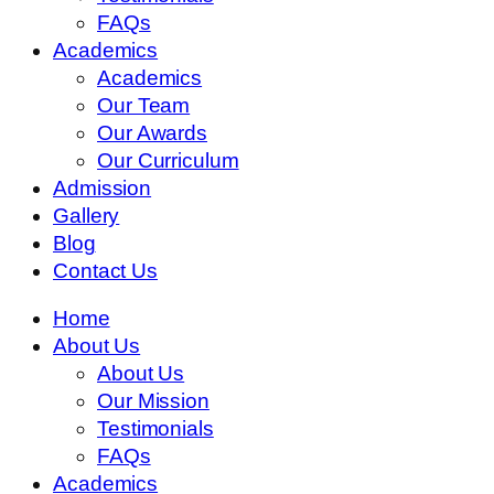
FAQs
Academics
Academics
Our Team
Our Awards
Our Curriculum
Admission
Gallery
Blog
Contact Us
Home
About Us
About Us
Our Mission
Testimonials
FAQs
Academics