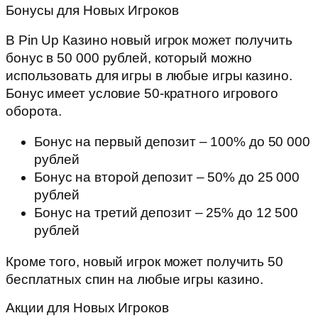
Бонусы для Новых Игроков
В Pin Up Казино новый игрок может получить
бонус в 50 000 рублей, который можно
использовать для игры в любые игры казино.
Бонус имеет условие 50-кратного игрового
оборота.
Бонус на первый депозит – 100% до 50 000
рублей
Бонус на второй депозит – 50% до 25 000
рублей
Бонус на третий депозит – 25% до 12 500
рублей
Кроме того, новый игрок может получить 50
бесплатных спин на любые игры казино.
Акции для Новых Игроков