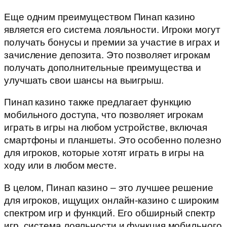
Еще одним преимуществом Пинап казино
является его система лояльности. Игроки могут
получать бонусы и премии за участие в играх и
зачисление депозита. Это позволяет игрокам
получать дополнительные преимущества и
улучшать свои шансы на выигрыш.
Пинап казино также предлагает функцию
мобильного доступа, что позволяет игрокам
играть в игры на любом устройстве, включая
смартфоны и планшеты. Это особенно полезно
для игроков, которые хотят играть в игры на
ходу или в любом месте.
В целом, Пинап казино – это лучшее решение
для игроков, ищущих онлайн-казино с широким
спектром игр и функций. Его обширный спектр
игр, система лояльности и функция мобильного