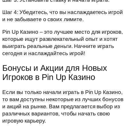
Шаг 4: Убедитесь, что вы наслаждаетесь игрой
и не забываете о своих лимите.
Pin Up Казино – это лучшее место для игроков,
которые ищут развлекательный опыт и хотят
выиграть реальные деньги. Начните играть
сегодня и наслаждайтесь игрой!
Бонусы и Акции для Новых
Игроков в Pin Up Казино
Если вы только начали играть в Pin Up Казино,
то вам доступны некоторые из лучших бонусов
и акций на рынке. Вам предлагается выбор из
различных вариантов, чтобы начать свою
игровую карьеру.