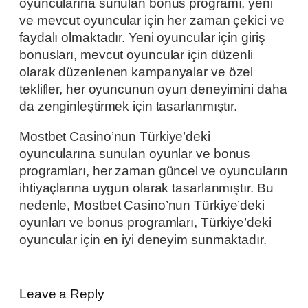
oyuncularına sunulan bonus programı, yeni
ve mevcut oyuncular için her zaman çekici ve
faydalı olmaktadır. Yeni oyuncular için giriş
bonusları, mevcut oyuncular için düzenli
olarak düzenlenen kampanyalar ve özel
teklifler, her oyuncunun oyun deneyimini daha
da zenginleştirmek için tasarlanmıştır.
Mostbet Casino’nun Türkiye’deki
oyuncularına sunulan oyunlar ve bonus
programları, her zaman güncel ve oyuncuların
ihtiyaçlarına uygun olarak tasarlanmıştır. Bu
nedenle, Mostbet Casino’nun Türkiye’deki
oyunları ve bonus programları, Türkiye’deki
oyuncular için en iyi deneyim sunmaktadır.
Leave a Reply