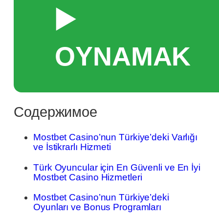
▶️
OYNAMAK
Содержимое
Mostbet Casino’nun Türkiye’deki Varlığı
ve İstikrarlı Hizmeti
Türk Oyuncular için En Güvenli ve En İyi
Mostbet Casino Hizmetleri
Mostbet Casino’nun Türkiye’deki
Oyunları ve Bonus Programları