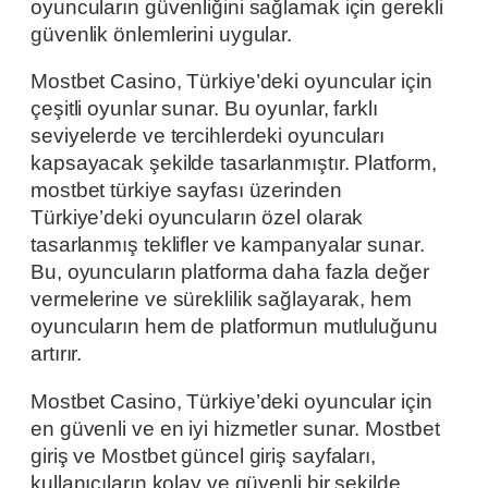
oyuncuların güvenliğini sağlamak için gerekli
güvenlik önlemlerini uygular.
Mostbet Casino, Türkiye’deki oyuncular için
çeşitli oyunlar sunar. Bu oyunlar, farklı
seviyelerde ve tercihlerdeki oyuncuları
kapsayacak şekilde tasarlanmıştır. Platform,
mostbet türkiye sayfası üzerinden
Türkiye’deki oyuncuların özel olarak
tasarlanmış teklifler ve kampanyalar sunar.
Bu, oyuncuların platforma daha fazla değer
vermelerine ve süreklilik sağlayarak, hem
oyuncuların hem de platformun mutluluğunu
artırır.
Mostbet Casino, Türkiye’deki oyuncular için
en güvenli ve en iyi hizmetler sunar. Mostbet
giriş ve Mostbet güncel giriş sayfaları,
kullanıcıların kolay ve güvenli bir şekilde