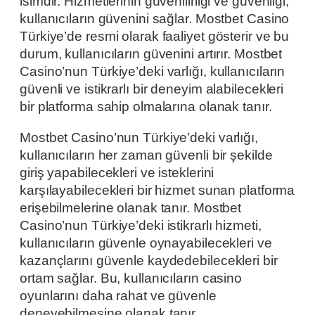
isimdir. Hizmetlerinin güvenilirliği ve güvenliği,
kullanıcıların güvenini sağlar. Mostbet Casino
Türkiye’de resmi olarak faaliyet gösterir ve bu
durum, kullanıcıların güvenini artırır. Mostbet
Casino’nun Türkiye’deki varlığı, kullanıcıların
güvenli ve istikrarlı bir deneyim alabilecekleri
bir platforma sahip olmalarına olanak tanır.
Mostbet Casino’nun Türkiye’deki varlığı,
kullanıcıların her zaman güvenli bir şekilde
giriş yapabilecekleri ve isteklerini
karşılayabilecekleri bir hizmet sunan platforma
erişebilmelerine olanak tanır. Mostbet
Casino’nun Türkiye’deki istikrarlı hizmeti,
kullanıcıların güvenle oynayabilecekleri ve
kazançlarını güvenle kaydedebilecekleri bir
ortam sağlar. Bu, kullanıcıların casino
oyunlarını daha rahat ve güvenle
deneyebilmesine olanak tanır.