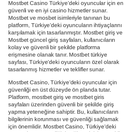
Mostbet Casino Türkiye’deki oyuncular için en
güvenli ve en iyi casino hizmetler sunar.
Mostbet ve mosbet isimleriyle tanınan bu
platform, Türkiye’deki oyuncuların ihtiyaçlarını
karşılamak için tasarlanmıştır. Mostbet giriş ve
Mostbet güncel giriş sayfaları, kullanıcıların
kolay ve güvenli bir şekilde platforma
erişmesine olanak tanır. Mostbet türkiye
sayfası, Türkiye’deki oyuncuların özel olarak
tasarlanmış hizmetler ve teklifler sunar.
Mostbet Casino, Türkiye’deki oyuncular için
güvenliği en üst düzeyde ön planda tutar.
Platform, mostbet giriş ve mostbet giris
sayfaları üzerinden güvenli bir şekilde giriş
yapma yeteneğine sahiptir. Bu, kullanıcıların
bilgilerinin korunması ve güvenliği sağlamak
için önemlidir. Mostbet Casino, Türkiye’deki