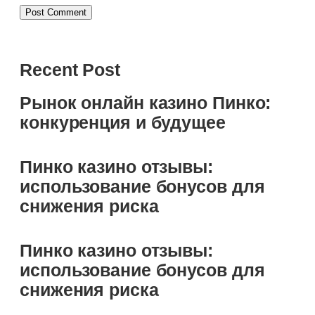
Recent Post
Рынок онлайн казино Пинко:
конкуренция и будущее
Пинко казино отзывы:
использование бонусов для
снижения риска
Пинко казино отзывы:
использование бонусов для
снижения риска