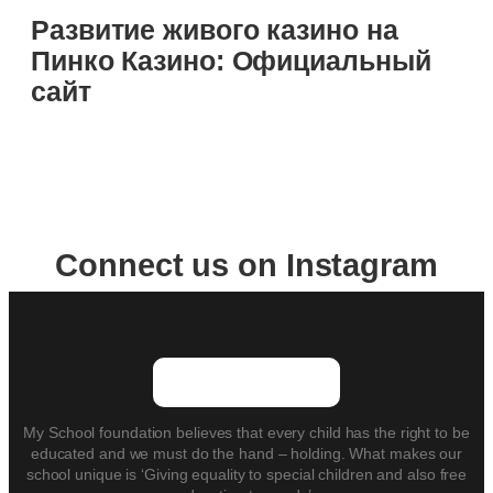
Развитие живого казино на
Пинко Казино: Официальный
сайт
Connect us on Instagram
My School foundation believes that every child has the right to be
educated and we must do the hand – holding. What makes our
school unique is ‘Giving equality to special children and also free