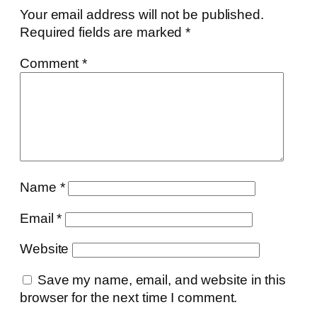
Your email address will not be published.
Required fields are marked
*
Comment
*
Name
*
Email
*
Website
Save my name, email, and website in this
browser for the next time I comment.