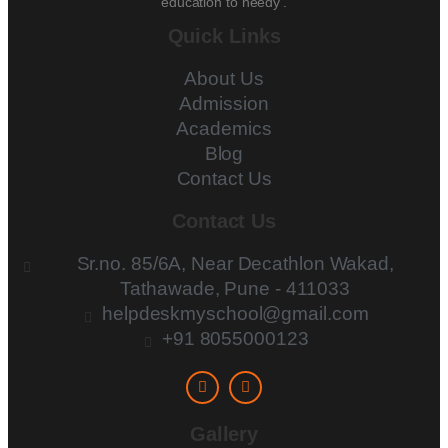
education to needy’.
Quick Links
About Us
Admission
Academics
Blog
Contact Us
Contact Us
Sr.no. 85/6A, Near Decathlon Wakad,
Tathawade, Pune - 411033
helpdeskmyschool@gmail.com
+91 8055000123
Gallery