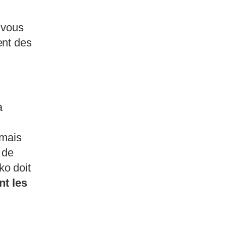
 vous
ent des
à
amais
 de
ko doit
nt les