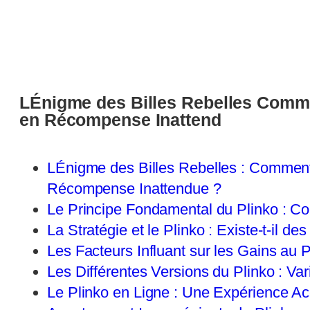
LÉnigme des Billes Rebelles Commen
en Récompense Inattend
LÉnigme des Billes Rebelles : Comment 
Récompense Inattendue ?
Le Principe Fondamental du Plinko : 
La Stratégie et le Plinko : Existe-t-il de
Les Facteurs Influant sur les Gains au P
Les Différentes Versions du Plinko : Var
Le Plinko en Ligne : Une Expérience Ac