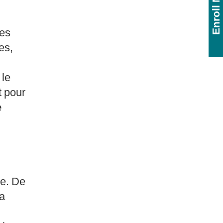
Enroll Now
nes
es,
 le
t pour
e
ne. De
la