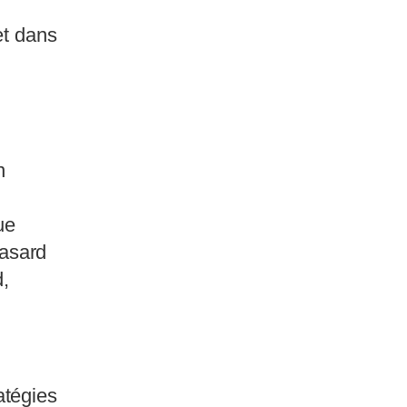
et dans
n
ue
hasard
d,
atégies