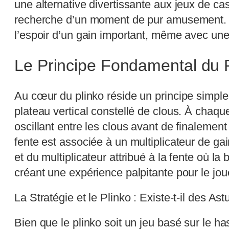
une alternative divertissante aux jeux de casi
recherche d’un moment de pur amusement. So
l’espoir d’un gain important, même avec une
Le Principe Fondamental du 
Au cœur du plinko réside un principe simple 
plateau vertical constellé de clous. À chaque
oscillant entre les clous avant de finalement
fente est associée à un multiplicateur de ga
et du multiplicateur attribué à la fente où l
créant une expérience palpitante pour le jou
La Stratégie et le Plinko : Existe-t-il des As
Bien que le plinko soit un jeu basé sur le ha