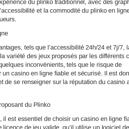
expérience du plinko traditionnel, avec des gra
’accessibilité et la commodité du plinko en lign
ueurs.
gne
ages, tels que l’accessibilité 24h/24 et 7j/7, l
 la variété des jeux proposés par les différents 
quelques inconvénients, tels que le risque de
un casino en ligne fiable et sécurisé. Il est do
t de se renseigner sur la réputation du casino 
roposant du Plinko
il est essentiel de choisir un casino en ligne fi
icence de jeu valide, qu’il utilise un logiciel d