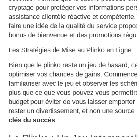
cryptage pour protéger vos informations pers
assistance clientèle réactive et compétente.
faire une idée de la qualité du service propos
bonus de bienvenue et des promotions régul
Les Stratégies de Mise au Plinko en Ligne 
Bien que le plinko reste un jeu de hasard, c
optimiser vos chances de gains. Commencez
familiariser avec le jeu et observer les sc
plus que ce que vous pouvez vous permettre
budget pour éviter de vous laisser emporter p
rester un divertissement, et non une source
clés du succès
.