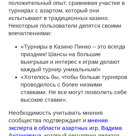
положительный опыт, сравнивая участие в
турнирах с азартом, который они
испытывают в традиционных казино.
Некоторые пользователи делятся своими
впечатлениями:
«Турниры в Казино Пинко – это всегда
праздник! Шансы на большие
выигрыши и интерес к играм делают
каждый турнир уникальным!»
«Хотелось бы, чтобы больше турниров
проводилось с более низкими
ставками. Не все могут позволить себе
высокие ставки».
Необходимость учитывать мнения
сообщества подтверждает и
мнение
эксперта в области азартных игр, Вадима
Антоновица
, который регулярно делится