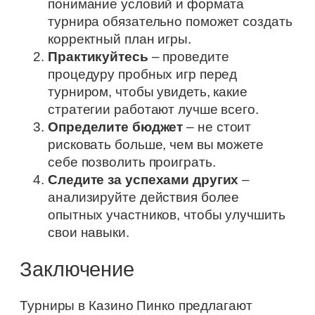
понимание условий и формата
турнира обязательно поможет создать
корректный план игры.
Практикуйтесь
– проведите
процедуру пробных игр перед
турниром, чтобы увидеть, какие
стратегии работают лучше всего.
Определите бюджет
– не стоит
рисковать больше, чем вы можете
себе позволить проиграть.
Следите за успехами других
–
анализируйте действия более
опытных участников, чтобы улучшить
свои навыки.
Заключение
Турниры в Казино Пинко предлагают