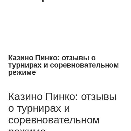
Казино Пинко: отзывы о
турнирах и соревновательном
режиме
Казино Пинко: отзывы
о турнирах и
соревновательном