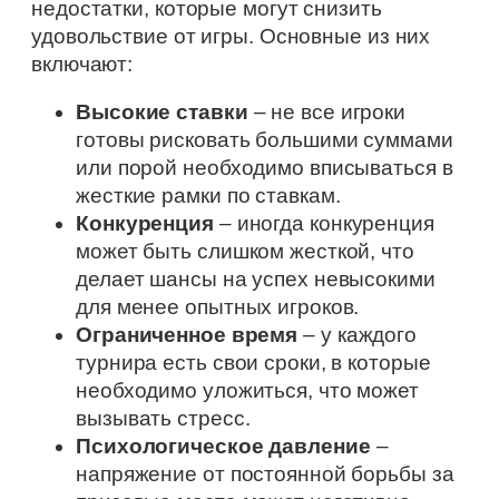
недостатки, которые могут снизить
удовольствие от игры. Основные из них
включают:
Высокие ставки
– не все игроки
готовы рисковать большими суммами
или порой необходимо вписываться в
жесткие рамки по ставкам.
Конкуренция
– иногда конкуренция
может быть слишком жесткой, что
делает шансы на успех невысокими
для менее опытных игроков.
Ограниченное время
– у каждого
турнира есть свои сроки, в которые
необходимо уложиться, что может
вызывать стресс.
Психологическое давление
–
напряжение от постоянной борьбы за