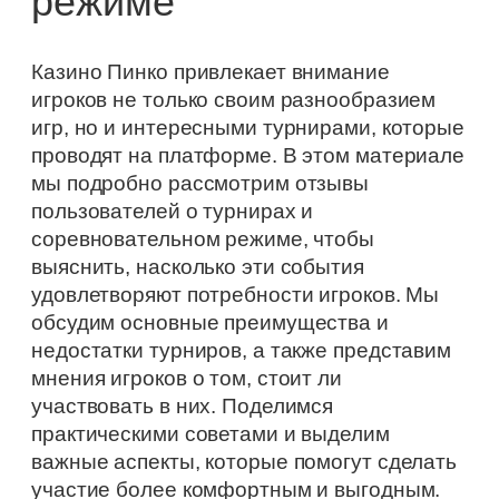
режиме
Казино Пинко привлекает внимание
игроков не только своим разнообразием
игр, но и интересными турнирами, которые
проводят на платформе. В этом материале
мы подробно рассмотрим отзывы
пользователей о турнирах и
соревновательном режиме, чтобы
выяснить, насколько эти события
удовлетворяют потребности игроков. Мы
обсудим основные преимущества и
недостатки турниров, а также представим
мнения игроков о том, стоит ли
участвовать в них. Поделимся
практическими советами и выделим
важные аспекты, которые помогут сделать
участие более комфортным и выгодным.