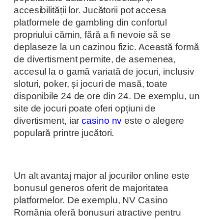
accesibilității lor. Jucătorii pot accesa
platformele de gambling din confortul
propriului cămin, fără a fi nevoie să se
deplaseze la un cazinou fizic. Această formă
de divertisment permite, de asemenea,
accesul la o gamă variată de jocuri, inclusiv
sloturi, poker, și jocuri de masă, toate
disponibile 24 de ore din 24. De exemplu, un
site de jocuri poate oferi opțiuni de
divertisment, iar
casino nv
este o alegere
populară printre jucători.
Un alt avantaj major al jocurilor online este
bonusul generos oferit de majoritatea
platformelor. De exemplu, NV Casino
România oferă bonusuri atractive pentru