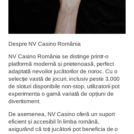
Despre NV Casino România
NV Casino România se distinge printr-o
platformă modernă și prietenoasă, perfect
adaptată nevoilor jucătorilor de noroc. Cu o
selecție vastă de jocuri, inclusiv peste 3.000
de sloturi disponibile non-stop, utilizatorii pot
experimenta o gamă variată de opțiuni de
divertisment.
De asemenea, NV Casino oferă un suport
eficient și accesibil în limba română,
asigurând că toți jucătorii pot beneficia de o