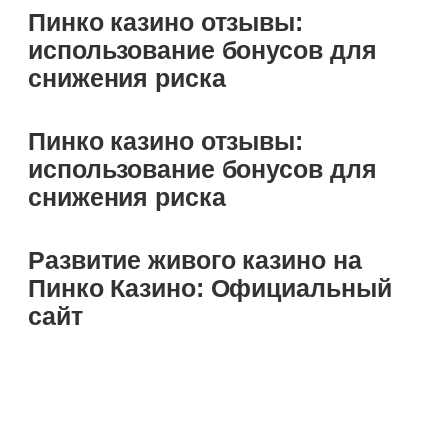
Пинко казино отзывы:
использование бонусов для
снижения риска
Пинко казино отзывы:
использование бонусов для
снижения риска
Развитие живого казино на
Пинко Казино: Официальный
сайт