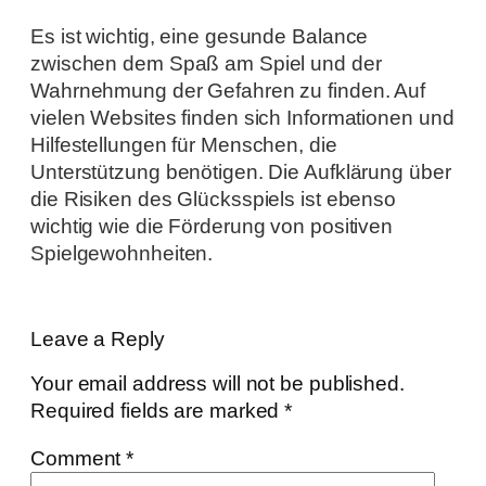
Es ist wichtig, eine gesunde Balance
zwischen dem Spaß am Spiel und der
Wahrnehmung der Gefahren zu finden. Auf
vielen Websites finden sich Informationen und
Hilfestellungen für Menschen, die
Unterstützung benötigen. Die Aufklärung über
die Risiken des Glücksspiels ist ebenso
wichtig wie die Förderung von positiven
Spielgewohnheiten.
Leave a Reply
Your email address will not be published.
Required fields are marked
*
Comment
*