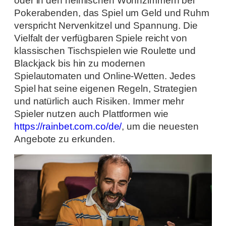
oder in den heimischen Wohnzimmern bei
Pokerabenden, das Spiel um Geld und Ruhm
verspricht Nervenkitzel und Spannung. Die
Vielfalt der verfügbaren Spiele reicht von
klassischen Tischspielen wie Roulette und
Blackjack bis hin zu modernen
Spielautomaten und Online-Wetten. Jedes
Spiel hat seine eigenen Regeln, Strategien
und natürlich auch Risiken. Immer mehr
Spieler nutzen auch Plattformen wie
https://rainbet.com.co/de/
, um die neuesten
Angebote zu erkunden.