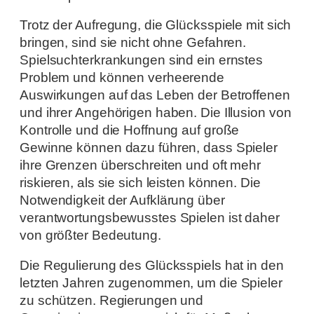
Trotz der Aufregung, die Glücksspiele mit sich
bringen, sind sie nicht ohne Gefahren.
Spielsuchterkrankungen sind ein ernstes
Problem und können verheerende
Auswirkungen auf das Leben der Betroffenen
und ihrer Angehörigen haben. Die Illusion von
Kontrolle und die Hoffnung auf große
Gewinne können dazu führen, dass Spieler
ihre Grenzen überschreiten und oft mehr
riskieren, als sie sich leisten können. Die
Notwendigkeit der Aufklärung über
verantwortungsbewusstes Spielen ist daher
von größter Bedeutung.
Die Regulierung des Glücksspiels hat in den
letzten Jahren zugenommen, um die Spieler
zu schützen. Regierungen und