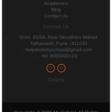
Academics
Blog
Contact Us
Contact Us
Sr.no. 85/6A, Near Decathlon Wakad,
Tathawade, Pune - 411033
helpdeskmyschool@gmail.com
+91 8055000123
Gallery