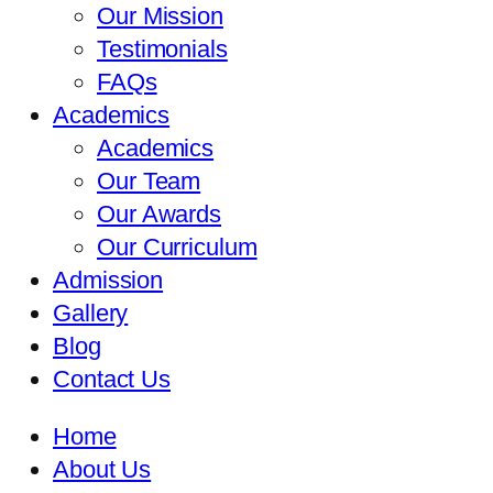
Our Mission
Testimonials
FAQs
Academics
Academics
Our Team
Our Awards
Our Curriculum
Admission
Gallery
Blog
Contact Us
Home
About Us