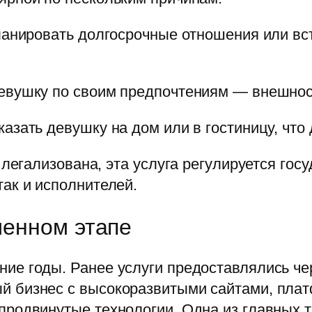
планировать долгосрочные отношения или вс
евушку по своим предпочтениям — внешности
казать девушку на дом или в гостиницу, чт
я легализована, эта услуга регулируется го
так и исполнителей.
менном этапе
ние годы. Ранее услуги предоставлялись ч
ый бизнес с высокоразвитыми сайтами, пл
продвинутые технологии. Одна из главных т