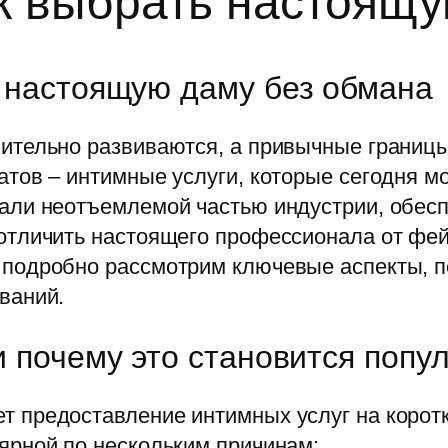
ак выбрать настоящ
ь настоящую даму без обмана
мительно развиваются, а привычные грани
атов – интимные услуги, которые сегодня м
тали неотъемлемой частью индустрии, обе
 отличить настоящего профессионала от фей
ы подробно рассмотрим ключевые аспекты, 
ваний.
и почему это становится поп
 предоставление интимных услуг на коротки
лярной по нескольким причинам: