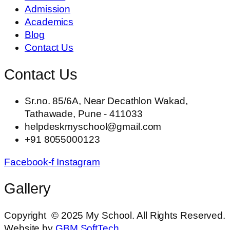
Admission
Academics
Blog
Contact Us
Contact Us
Sr.no. 85/6A, Near Decathlon Wakad,
Tathawade, Pune - 411033
helpdeskmyschool@gmail.com
+91 8055000123
Facebook-f
Instagram
Gallery
Copyright © 2025 My School. All Rights Reserved.
Website by
GBM SoftTech