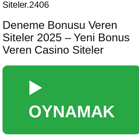
Siteler.2406
Deneme Bonusu Veren
Siteler 2025 – Yeni Bonus
Veren Casino Siteler
▶️
OYNAMAK