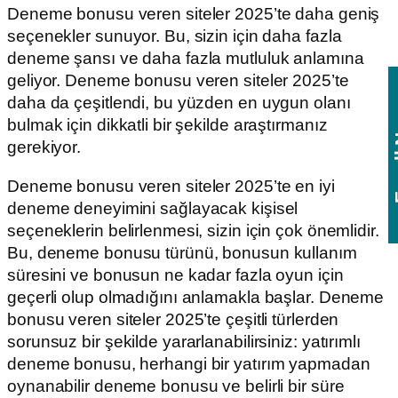
Deneme bonusu veren siteler 2025’te daha geniş
seçenekler sunuyor. Bu, sizin için daha fazla
deneme şansı ve daha fazla mutluluk anlamına
geliyor. Deneme bonusu veren siteler 2025’te
daha da çeşitlendi, bu yüzden en uygun olanı
Enr
bulmak için dikkatli bir şekilde araştırmanız
gerekiyor.
Deneme bonusu veren siteler 2025’te en iyi
deneme deneyimini sağlayacak kişisel
seçeneklerin belirlenmesi, sizin için çok önemlidir.
Bu, deneme bonusu türünü, bonusun kullanım
süresini ve bonusun ne kadar fazla oyun için
geçerli olup olmadığını anlamakla başlar. Deneme
bonusu veren siteler 2025’te çeşitli türlerden
sorunsuz bir şekilde yararlanabilirsiniz: yatırımlı
deneme bonusu, herhangi bir yatırım yapmadan
oynanabilir deneme bonusu ve belirli bir süre