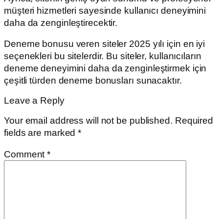
müşteri hizmetleri sayesinde kullanıcı deneyimini
daha da zenginleştirecektir.
Deneme bonusu veren siteler 2025 yılı için en iyi
seçenekleri bu sitelerdir. Bu siteler, kullanıcıların
deneme deneyimini daha da zenginleştirmek için
çeşitli türden deneme bonusları sunacaktır.
Leave a Reply
Your email address will not be published.
Required
fields are marked
*
Comment
*