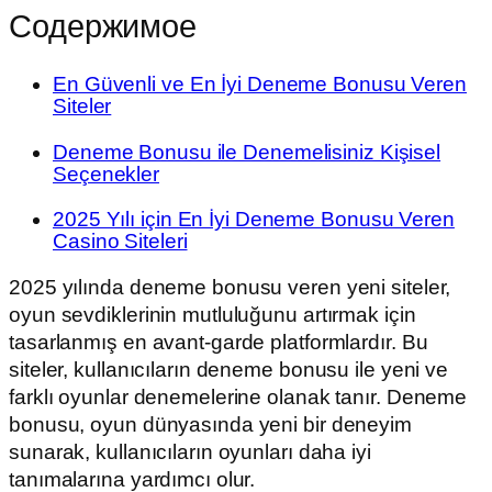
Содержимое
En Güvenli ve En İyi Deneme Bonusu Veren
Siteler
Deneme Bonusu ile Denemelisiniz Kişisel
Seçenekler
2025 Yılı için En İyi Deneme Bonusu Veren
Casino Siteleri
2025 yılında deneme bonusu veren yeni siteler,
oyun sevdiklerinin mutluluğunu artırmak için
tasarlanmış en avant-garde platformlardır. Bu
siteler, kullanıcıların deneme bonusu ile yeni ve
farklı oyunlar denemelerine olanak tanır. Deneme
bonusu, oyun dünyasında yeni bir deneyim
sunarak, kullanıcıların oyunları daha iyi
tanımalarına yardımcı olur.