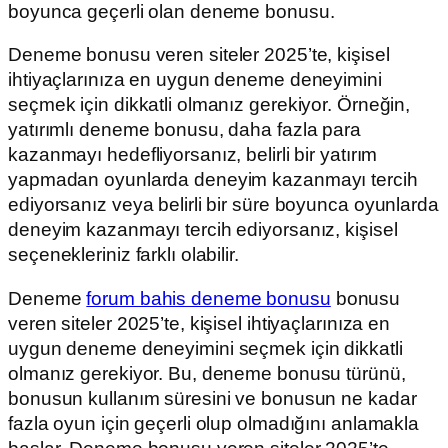
boyunca geçerli olan deneme bonusu.
Deneme bonusu veren siteler 2025’te, kişisel
ihtiyaçlarınıza en uygun deneme deneyimini
seçmek için dikkatli olmanız gerekiyor. Örneğin,
yatırımlı deneme bonusu, daha fazla para
kazanmayı hedefliyorsanız, belirli bir yatırım
yapmadan oyunlarda deneyim kazanmayı tercih
ediyorsanız veya belirli bir süre boyunca oyunlarda
deneyim kazanmayı tercih ediyorsanız, kişisel
seçenekleriniz farklı olabilir.
Deneme
forum bahis deneme bonusu
bonusu
veren siteler 2025’te, kişisel ihtiyaçlarınıza en
uygun deneme deneyimini seçmek için dikkatli
olmanız gerekiyor. Bu, deneme bonusu türünü,
bonusun kullanım süresini ve bonusun ne kadar
fazla oyun için geçerli olup olmadığını anlamakla