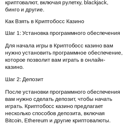
криптовалют, включая рулетку, blackjack,
бинго и другие.
Как Взять в Криптобосс Казино
Шаг 1: Установка программного обеспечения
Для начала игры в Криптобосс казино вам
нужно установить программное обеспечение,
которое позволит вам играть в онлайн-
казино.
Шаг 2: Депозит
После установки программного обеспечения
вам нужно сделать депозит, чтобы начать
играть. Криптобосс казино предлагает
несколько способов депозита, включая
Bitcoin, Ethereum и другие криптовалюты.