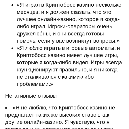
«Я играл в Криптобосс казино несколько
месяцев, и я должен сказать, что это
лучшее онлайн-казино, которое я когда-
либо играл. Игроки-операторы очень
дружелюбны, и они всегда готовы
помочь, если у вас возникнут вопросы.»
«Я люблю играть в игровые автоматы, и
Криптобосс казино имеет лучшие игры,
которые я когда-либо видел. Игры всегда
функционируют правильно, и я никогда
не сталкивался с какими-либо
проблемами.»
Негативные отзывы
«Я не люблю, что Криптобосс казино не
предлагает таких же высоких ставок, как
другие онлайн-казино. Я чувствую, что я