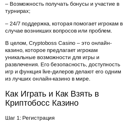
– Возможность получать бонусы и участие в
турнирах;
– 24/7 поддержка, которая помогает игрокам в
случае возникших вопросов или проблем.
В целом, Cryptoboss Casino – это онлайн-
казино, которое предлагает игрокам
уникальные возможности для игры и
развлечения. Его безопасность, доступность
игр и функция live-дилеров делают его одним
из лучших онлайн-казино в мире.
Как Играть и Как Взять в
Криптобосс Казино
Шаг 1: Регистрация