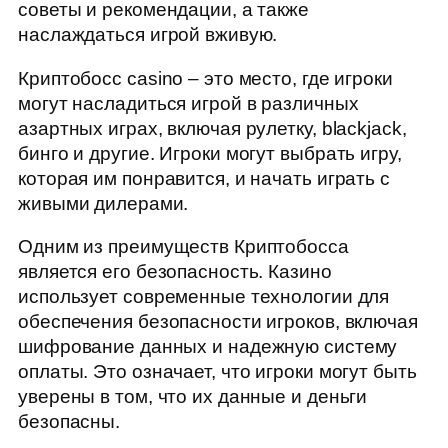
советы и рекомендации, а также
наслаждаться игрой вживую.
Криптобосс casino – это место, где игроки
могут насладиться игрой в различных
азартных играх, включая рулетку, blackjack,
бинго и другие. Игроки могут выбрать игру,
которая им понравится, и начать играть с
живыми дилерами.
Одним из преимуществ Криптобосса
является его безопасность. Казино
использует современные технологии для
обеспечения безопасности игроков, включая
шифрование данных и надежную систему
оплаты. Это означает, что игроки могут быть
уверены в том, что их данные и деньги
безопасны.