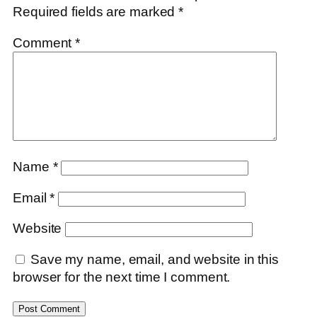
Required fields are marked
*
Comment
*
Name
*
Email
*
Website
Save my name, email, and website in this
browser for the next time I comment.