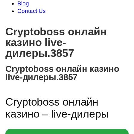
Blog
Contact Us
Cryptoboss онлайн
казино live-
дилеры.3857
Cryptoboss онлайн казино
live-дилеры.3857
Cryptoboss онлайн
казино – live-дилеры