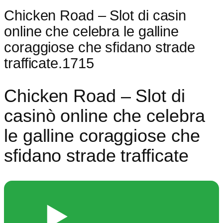
Chicken Road – Slot di casin
online che celebra le galline
coraggiose che sfidano strade
trafficate.1715
Chicken Road – Slot di
casinò online che celebra
le galline coraggiose che
sfidano strade trafficate
▶️