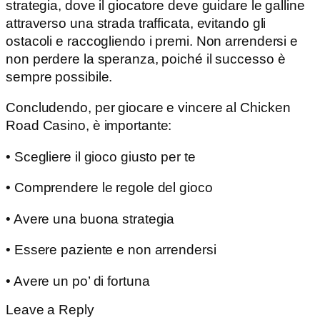
strategia, dove il giocatore deve guidare le galline
attraverso una strada trafficata, evitando gli
ostacoli e raccogliendo i premi. Non arrendersi e
non perdere la speranza, poiché il successo è
sempre possibile.
Concludendo, per giocare e vincere al Chicken
Road Casino, è importante:
• Scegliere il gioco giusto per te
• Comprendere le regole del gioco
• Avere una buona strategia
• Essere paziente e non arrendersi
• Avere un po’ di fortuna
Leave a Reply