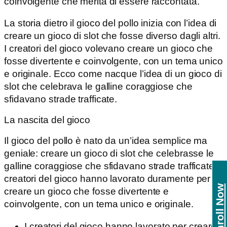
coinvolgente che merita di essere raccontata.
La storia dietro il gioco del pollo inizia con l’idea di
creare un gioco di slot che fosse diverso dagli altri.
I creatori del gioco volevano creare un gioco che
fosse divertente e coinvolgente, con un tema unico
e originale. Ecco come nacque l’idea di un gioco di
slot che celebrava le galline coraggiose che
sfidavano strade trafficate.
La nascita del gioco
Il gioco del pollo è nato da un’idea semplice ma
geniale: creare un gioco di slot che celebrasse le
galline coraggiose che sfidavano strade trafficate. I
creatori del gioco hanno lavorato duramente per
Enroll Now
creare un gioco che fosse divertente e
coinvolgente, con un tema unico e originale.
I creatori del gioco hanno lavorato per creare