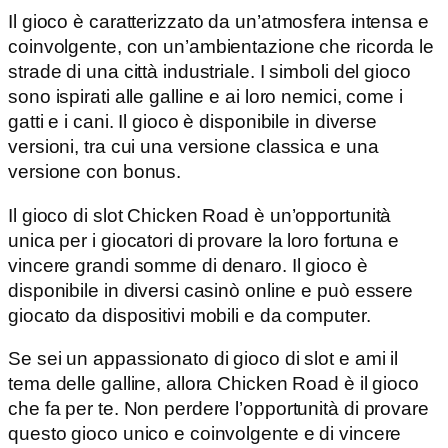
Il gioco è caratterizzato da un’atmosfera intensa e
coinvolgente, con un’ambientazione che ricorda le
strade di una città industriale. I simboli del gioco
sono ispirati alle galline e ai loro nemici, come i
gatti e i cani. Il gioco è disponibile in diverse
versioni, tra cui una versione classica e una
versione con bonus.
Il gioco di slot Chicken Road è un’opportunità
unica per i giocatori di provare la loro fortuna e
vincere grandi somme di denaro. Il gioco è
disponibile in diversi casinò online e può essere
giocato da dispositivi mobili e da computer.
Se sei un appassionato di gioco di slot e ami il
tema delle galline, allora Chicken Road è il gioco
che fa per te. Non perdere l’opportunità di provare
questo gioco unico e coinvolgente e di vincere