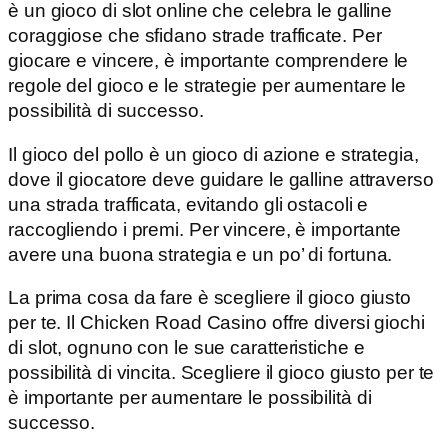
è un gioco di slot online che celebra le galline
coraggiose che sfidano strade trafficate. Per
giocare e vincere, è importante comprendere le
regole del gioco e le strategie per aumentare le
possibilità di successo.
Il gioco del pollo è un gioco di azione e strategia,
dove il giocatore deve guidare le galline attraverso
una strada trafficata, evitando gli ostacoli e
raccogliendo i premi. Per vincere, è importante
avere una buona strategia e un po’ di fortuna.
La prima cosa da fare è scegliere il gioco giusto
per te. Il Chicken Road Casino offre diversi giochi
di slot, ognuno con le sue caratteristiche e
possibilità di vincita. Scegliere il gioco giusto per te
è importante per aumentare le possibilità di
successo.