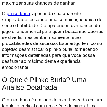
maximizar suas chances de ganhar.
O
plinko burla
, apesar da sua aparente
simplicidade, esconde uma combinação única de
sorte e habilidade. Compreender as nuances do
jogo é fundamental para quem busca não apenas
se divertir, mas também aumentar suas
probabilidades de sucesso. Este artigo tem como
objetivo desmistificar o plinko burla, fornecendo
informações detalhadas para que você possa
desfrutar ao máximo desta experiência
emocionante.
O Que é Plinko Burla? Uma
Análise Detalhada
O plinko burla é um jogo de azar baseado em um
tabuleiro vertical com uma série de pinos. Uma