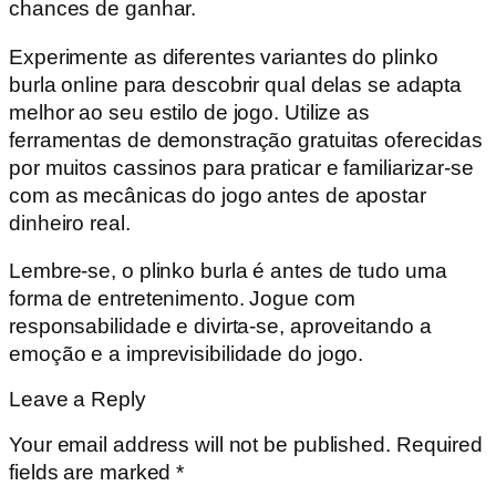
chances de ganhar.
Experimente as diferentes variantes do plinko
burla online para descobrir qual delas se adapta
melhor ao seu estilo de jogo. Utilize as
ferramentas de demonstração gratuitas oferecidas
por muitos cassinos para praticar e familiarizar-se
com as mecânicas do jogo antes de apostar
dinheiro real.
Lembre-se, o plinko burla é antes de tudo uma
forma de entretenimento. Jogue com
responsabilidade e divirta-se, aproveitando a
emoção e a imprevisibilidade do jogo.
Leave a Reply
Your email address will not be published.
Required
fields are marked
*