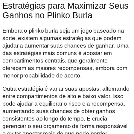
Estratégias para Maximizar Seus
Ganhos no Plinko Burla
Embora o plinko burla seja um jogo baseado na
sorte, existem algumas estratégias que podem
ajudar a aumentar suas chances de ganhar. Uma
das estratégias mais comuns é apostar em
compartimentos centrais, que geralmente
oferecem as maiores recompensas, embora com
menor probabilidade de acerto.
Outra estratégia é variar suas apostas, alternando
entre compartimentos de alto e baixo valor. Isso
pode ajudar a equilibrar o risco e a recompensa,
aumentando suas chances de obter ganhos
consistentes ao longo do tempo. É crucial
gerenciar o seu orçamento de forma responsável
e evitar apostar mais do que pode perder.