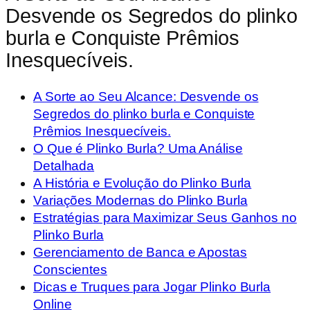
Desvende os Segredos do plinko
burla e Conquiste Prêmios
Inesquecíveis.
A Sorte ao Seu Alcance: Desvende os
Segredos do plinko burla e Conquiste
Prêmios Inesquecíveis.
O Que é Plinko Burla? Uma Análise
Detalhada
A História e Evolução do Plinko Burla
Variações Modernas do Plinko Burla
Estratégias para Maximizar Seus Ganhos no
Plinko Burla
Gerenciamento de Banca e Apostas
Conscientes
Dicas e Truques para Jogar Plinko Burla
Online