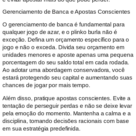
Gerenciamento de Banca e Apostas Conscientes
O gerenciamento de banca é fundamental para
qualquer jogo de azar, e o plinko burla não é
exceção. Defina um orçamento específico para o
jogo e não o exceda. Divida seu orçamento em
unidades menores e aposte apenas uma pequena
porcentagem do seu saldo total em cada rodada.
Ao adotar uma abordagem conservadora, você
estará protegendo seu capital e aumentando suas
chances de jogar por mais tempo.
Além disso, pratique apostas conscientes. Evite a
tentação de perseguir perdas e não se deixe levar
pela emoção do momento. Mantenha a calma e a
disciplina, tomando decisões racionais com base
em sua estratégia predefinida.