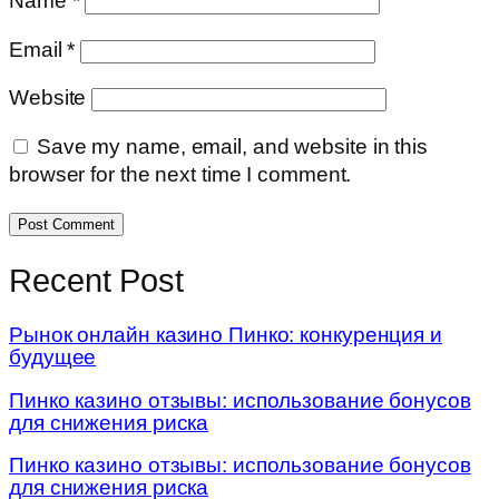
Name
*
Email
*
Website
Save my name, email, and website in this
browser for the next time I comment.
Recent Post
Рынок онлайн казино Пинко: конкуренция и
будущее
Пинко казино отзывы: использование бонусов
для снижения риска
Пинко казино отзывы: использование бонусов
для снижения риска