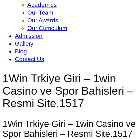
Academics
Our Team
Our Awards
Our Curriculum
Admission
Gallery
Blog
Contact Us
1Win Trkiye Giri – 1win
Casino ve Spor Bahisleri –
Resmi Site.1517
1Win Trkiye Giri – 1win Casino ve
Spor Bahisleri – Resmi Site.1517