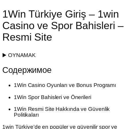
1Win Türkiye Giriş – 1win
Casino ve Spor Bahisleri –
Resmi Site
▶️ OYNAMAK
Содержимое
1Win Casino Oyunları ve Bonus Programı
1Win Spor Bahisleri ve Önerileri
1Win Resmi Site Hakkında ve Güvenlik
Politikaları
1win Türkiye’de en popüler ve güvenilir spor ve