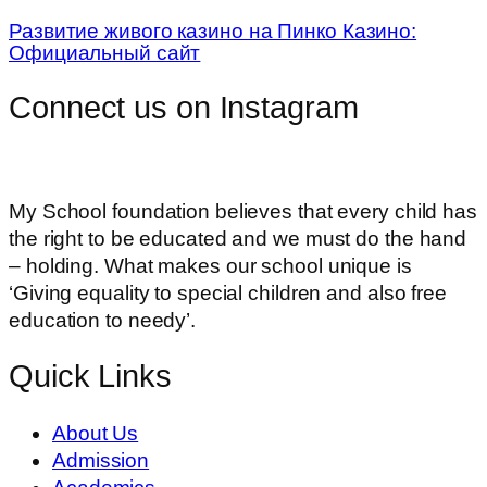
Развитие живого казино на Пинко Казино:
Официальный сайт
Connect us on Instagram
My School foundation believes that every child has
the right to be educated and we must do the hand
– holding. What makes our school unique is
‘Giving equality to special children and also free
education to needy’.
Quick Links
About Us
Admission