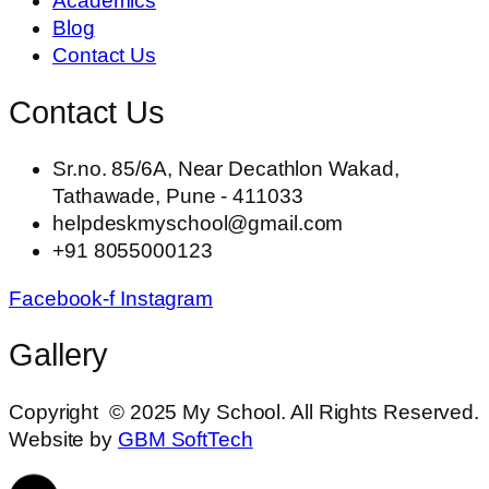
Academics
Blog
Contact Us
Contact Us
Sr.no. 85/6A, Near Decathlon Wakad,
Tathawade, Pune - 411033
helpdeskmyschool@gmail.com
+91 8055000123
Facebook-f
Instagram
Gallery
Copyright © 2025 My School. All Rights Reserved.
Website by
GBM SoftTech