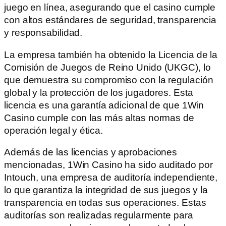
juego en línea, asegurando que el casino cumple
con altos estándares de seguridad, transparencia
y responsabilidad.
La empresa también ha obtenido la Licencia de la
Comisión de Juegos de Reino Unido (UKGC), lo
que demuestra su compromiso con la regulación
global y la protección de los jugadores. Esta
licencia es una garantía adicional de que 1Win
Casino cumple con las más altas normas de
operación legal y ética.
Además de las licencias y aprobaciones
mencionadas, 1Win Casino ha sido auditado por
Intouch, una empresa de auditoría independiente,
lo que garantiza la integridad de sus juegos y la
transparencia en todas sus operaciones. Estas
auditorías son realizadas regularmente para