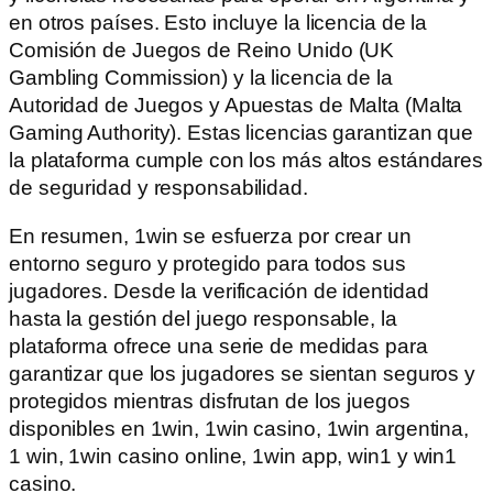
en otros países. Esto incluye la licencia de la
Comisión de Juegos de Reino Unido (UK
Gambling Commission) y la licencia de la
Autoridad de Juegos y Apuestas de Malta (Malta
Gaming Authority). Estas licencias garantizan que
la plataforma cumple con los más altos estándares
de seguridad y responsabilidad.
En resumen, 1win se esfuerza por crear un
entorno seguro y protegido para todos sus
jugadores. Desde la verificación de identidad
hasta la gestión del juego responsable, la
plataforma ofrece una serie de medidas para
garantizar que los jugadores se sientan seguros y
protegidos mientras disfrutan de los juegos
disponibles en 1win, 1win casino, 1win argentina,
1 win, 1win casino online, 1win app, win1 y win1
casino.