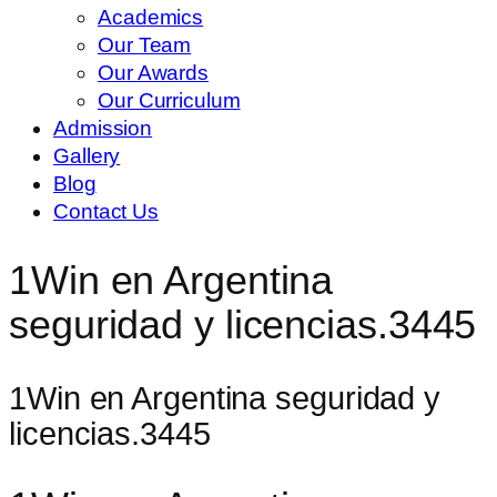
Academics
Our Team
Our Awards
Our Curriculum
Admission
Gallery
Blog
Contact Us
1Win en Argentina
seguridad y licencias.3445
1Win en Argentina seguridad y
licencias.3445