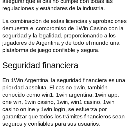
asegurar que el casino cumple con todas las
regulaciones y estándares de la industria.
La combinación de estas licencias y aprobaciones
demuestra el compromiso de 1Win Casino con la
seguridad y la legalidad, proporcionando a los
jugadores de Argentina y de todo el mundo una
plataforma de juego confiable y segura.
Seguridad financiera
En 1Win Argentina, la seguridad financiera es una
prioridad absoluta. El casino 1win, también
conocido como win1, 1win argentina, 1win app,
one win, 1win casino, 1win, win1 casino, 1win
casino online y 1win login, se esfuerza por
garantizar que todos los trámites financieros sean
seguros y confiables para sus usuarios.