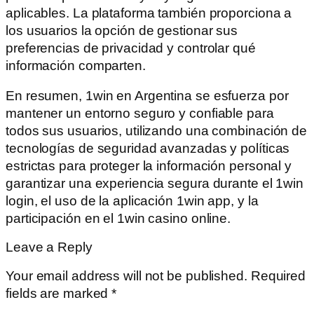
aplicables. La plataforma también proporciona a
los usuarios la opción de gestionar sus
preferencias de privacidad y controlar qué
información comparten.
En resumen, 1win en Argentina se esfuerza por
mantener un entorno seguro y confiable para
todos sus usuarios, utilizando una combinación de
tecnologías de seguridad avanzadas y políticas
estrictas para proteger la información personal y
garantizar una experiencia segura durante el 1win
login, el uso de la aplicación 1win app, y la
participación en el 1win casino online.
Leave a Reply
Your email address will not be published.
Required
fields are marked
*