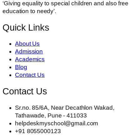
‘Giving equality to special children and also free
education to needy’.
Quick Links
About Us
Admission
Academics
Blog
Contact Us
Contact Us
Sr.no. 85/6A, Near Decathlon Wakad,
Tathawade, Pune - 411033
helpdeskmyschool@gmail.com
+91 8055000123