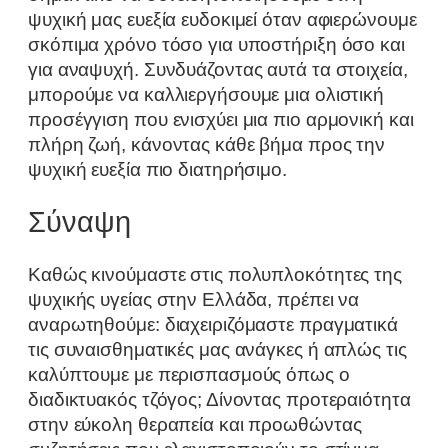
ψυχική μας ευεξία ευδοκιμεί όταν αφιερώνουμε
σκόπιμα χρόνο τόσο για υποστήριξη όσο και
για αναψυχή. Συνδυάζοντας αυτά τα στοιχεία,
μπορούμε να καλλιεργήσουμε μια ολιστική
προσέγγιση που ενισχύει μια πιο αρμονική και
πλήρη ζωή, κάνοντας κάθε βήμα προς την
ψυχική ευεξία πιο διατηρήσιμο.
Σύναψη
Καθώς κινούμαστε στις πολυπλοκότητες της
ψυχικής υγείας στην Ελλάδα, πρέπει να
αναρωτηθούμε: διαχειριζόμαστε πραγματικά
τις συναισθηματικές μας ανάγκες ή απλώς τις
καλύπτουμε με περισπασμούς όπως ο
διαδικτυακός τζόγος; Δίνοντας προτεραιότητα
στην εύκολη θεραπεία και προωθώντας