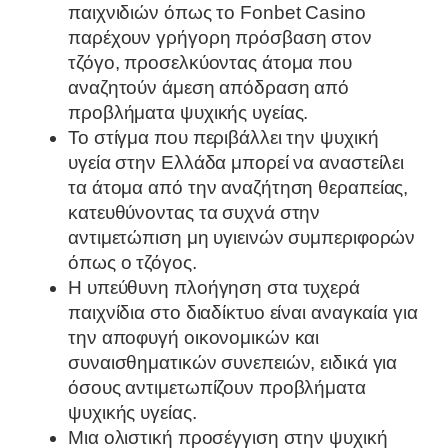
παιχνιδιών όπως το Fonbet Casino
παρέχουν γρήγορη πρόσβαση στον
τζόγο, προσελκύοντας άτομα που
αναζητούν άμεση απόδραση από
προβλήματα ψυχικής υγείας.
Το στίγμα που περιβάλλει την ψυχική
υγεία στην Ελλάδα μπορεί να αναστείλει
τα άτομα από την αναζήτηση θεραπείας,
κατευθύνοντας τα συχνά στην
αντιμετώπιση μη υγιεινών συμπεριφορών
όπως ο τζόγος.
Η υπεύθυνη πλοήγηση στα τυχερά
παιχνίδια στο διαδίκτυο είναι αναγκαία για
την αποφυγή οικονομικών και
συναισθηματικών συνεπειών, ειδικά για
όσους αντιμετωπίζουν προβλήματα
ψυχικής υγείας.
Μια ολιστική προσέγγιση στην ψυχική