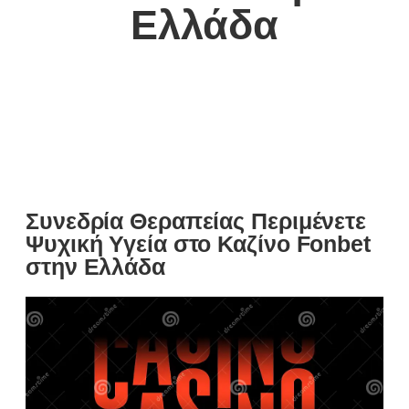
Ελλάδα
Συνεδρία Θεραπείας Περιμένετε
Ψυχική Υγεία στο Καζίνο Fonbet
στην Ελλάδα