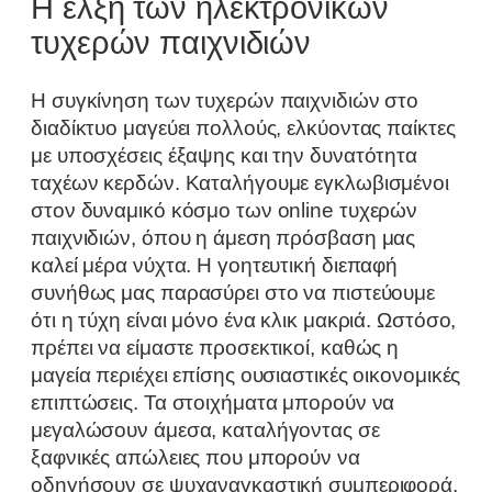
Η έλξη των ηλεκτρονικών
τυχερών παιχνιδιών
Η συγκίνηση των τυχερών παιχνιδιών στο
διαδίκτυο μαγεύει πολλούς, ελκύοντας παίκτες
με υποσχέσεις έξαψης και την δυνατότητα
ταχέων κερδών. Καταλήγουμε εγκλωβισμένοι
στον δυναμικό κόσμο των online τυχερών
παιχνιδιών, όπου η άμεση πρόσβαση μας
καλεί μέρα νύχτα. Η γοητευτική διεπαφή
συνήθως μας παρασύρει στο να πιστεύουμε
ότι η τύχη είναι μόνο ένα κλικ μακριά. Ωστόσο,
πρέπει να είμαστε προσεκτικοί, καθώς η
μαγεία περιέχει επίσης ουσιαστικές οικονομικές
επιπτώσεις. Τα στοιχήματα μπορούν να
μεγαλώσουν άμεσα, καταλήγοντας σε
ξαφνικές απώλειες που μπορούν να
οδηγήσουν σε ψυχαναγκαστική συμπεριφορά.