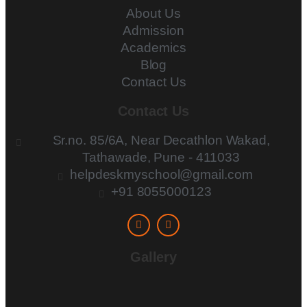
About Us
Admission
Academics
Blog
Contact Us
Contact Us
Sr.no. 85/6A, Near Decathlon Wakad,
Tathawade, Pune - 411033
helpdeskmyschool@gmail.com
+91 8055000123
Gallery