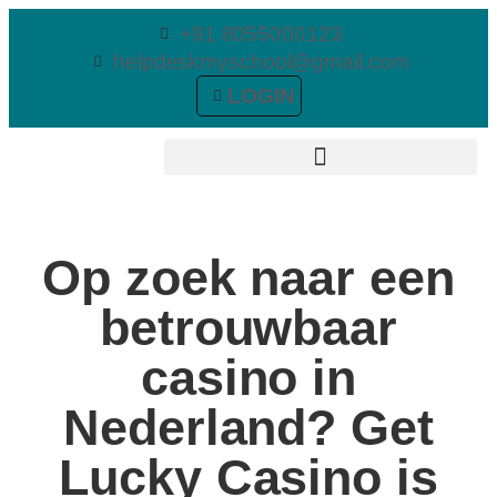
+91 8055000123
helpdeskmyschool@gmail.com
LOGIN
Op zoek naar een
betrouwbaar
casino in
Nederland? Get
Lucky Casino is