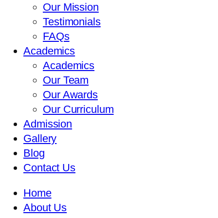
Our Mission
Testimonials
FAQs
Academics
Academics
Our Team
Our Awards
Our Curriculum
Admission
Gallery
Blog
Contact Us
Home
About Us