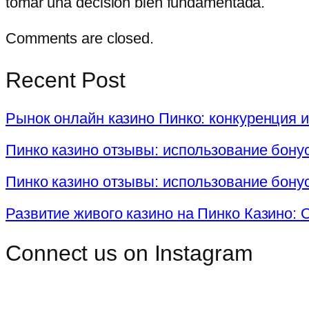
tomar una decisión bien fundamentada.
Comments are closed.
Recent Post
Рынок онлайн казино Пинко: конкуренция 
Пинко казино отзывы: использование бону
Пинко казино отзывы: использование бону
Развитие живого казино на Пинко Казино:
Connect us on Instagram