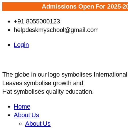
Admissions Open For 2025-2026
Cli
+91 8055000123
helpdeskmyschool@gmail.com
Login
The globe in our logo symbolises Internationa
Leaves symbolise growth and,
Hat symbolises quality education.
Home
About Us
About Us