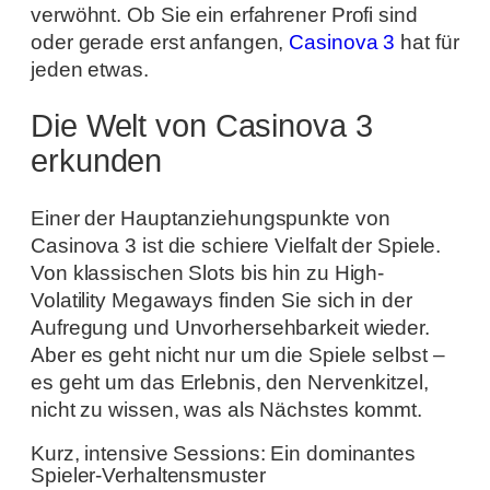
verwöhnt. Ob Sie ein erfahrener Profi sind
oder gerade erst anfangen,
Casinova 3
hat für
jeden etwas.
Die Welt von Casinova 3
erkunden
Einer der Hauptanziehungspunkte von
Casinova 3 ist die schiere Vielfalt der Spiele.
Von klassischen Slots bis hin zu High-
Volatility Megaways finden Sie sich in der
Aufregung und Unvorhersehbarkeit wieder.
Aber es geht nicht nur um die Spiele selbst –
es geht um das Erlebnis, den Nervenkitzel,
nicht zu wissen, was als Nächstes kommt.
Kurz, intensive Sessions: Ein dominantes
Spieler-Verhaltensmuster