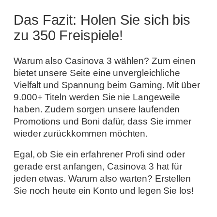
Das Fazit: Holen Sie sich bis
zu 350 Freispiele!
Warum also Casinova 3 wählen? Zum einen
bietet unsere Seite eine unvergleichliche
Vielfalt und Spannung beim Gaming. Mit über
9.000+ Titeln werden Sie nie Langeweile
haben. Zudem sorgen unsere laufenden
Promotions und Boni dafür, dass Sie immer
wieder zurückkommen möchten.
Egal, ob Sie ein erfahrener Profi sind oder
gerade erst anfangen, Casinova 3 hat für
jeden etwas. Warum also warten? Erstellen
Sie noch heute ein Konto und legen Sie los!