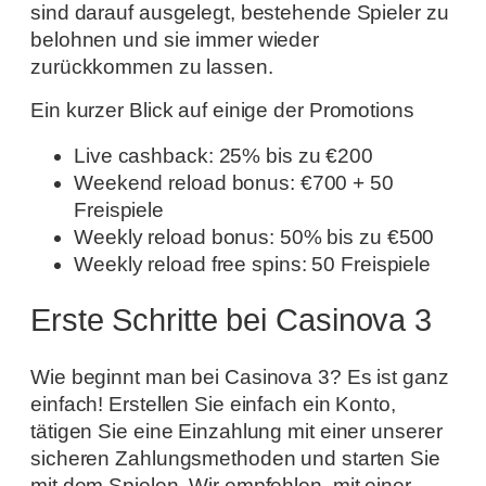
sind darauf ausgelegt, bestehende Spieler zu
belohnen und sie immer wieder
zurückkommen zu lassen.
Ein kurzer Blick auf einige der Promotions
Live cashback: 25% bis zu €200
Weekend reload bonus: €700 + 50
Freispiele
Weekly reload bonus: 50% bis zu €500
Weekly reload free spins: 50 Freispiele
Erste Schritte bei Casinova 3
Wie beginnt man bei Casinova 3? Es ist ganz
einfach! Erstellen Sie einfach ein Konto,
tätigen Sie eine Einzahlung mit einer unserer
sicheren Zahlungsmethoden und starten Sie
mit dem Spielen. Wir empfehlen, mit einer