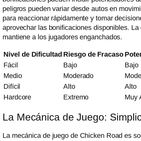
peligros pueden variar desde autos en movimie
para reaccionar rápidamente y tomar decision
aprovechar las bonificaciones disponibles. La
mantiene a los jugadores enganchados.
Nivel de Dificultad
Riesgo de Fracaso
Pote
Fácil
Bajo
Bajo
Medio
Moderado
Mode
Difícil
Alto
Alto
Hardcore
Extremo
Muy 
La Mecánica de Juego: Simplic
La mecánica de juego de Chicken Road es sor