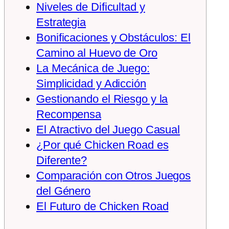
Niveles de Dificultad y
Estrategia
Bonificaciones y Obstáculos: El
Camino al Huevo de Oro
La Mecánica de Juego:
Simplicidad y Adicción
Gestionando el Riesgo y la
Recompensa
El Atractivo del Juego Casual
¿Por qué Chicken Road es
Diferente?
Comparación con Otros Juegos
del Género
El Futuro de Chicken Road