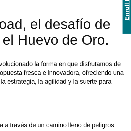
Enroll Now
ad, el desafío de
el Huevo de Oro.
evolucionado la forma en que disfrutamos de
puesta fresca e innovadora, ofreciendo una
 estrategia, la agilidad y la suerte para
a a través de un camino lleno de peligros,