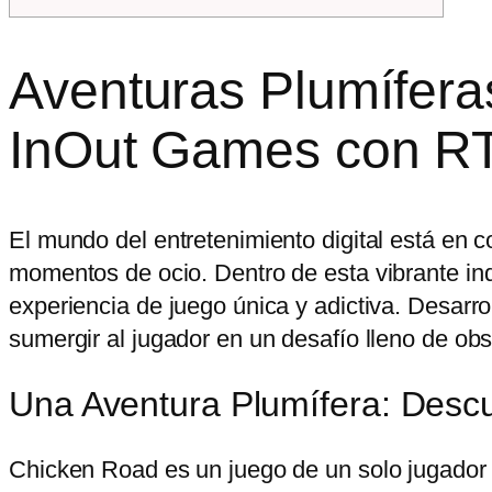
Aventuras Plumífera
InOut Games con RT
El mundo del entretenimiento digital está en 
momentos de ocio. Dentro de esta vibrante in
experiencia de juego única y adictiva. Desarro
sumergir al jugador en un desafío lleno de o
Una Aventura Plumífera: Desc
Chicken Road es un juego de un solo jugador do