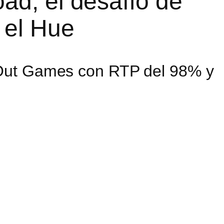
ad, el desafío de
 el Hue
nOut Games con RTP del 98% y