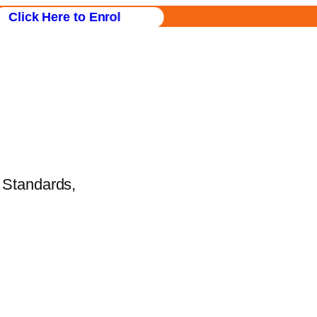
to Enrol
l Standards,