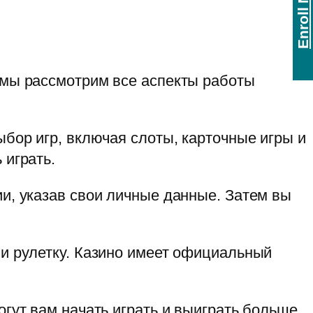
Enroll Now
е мы рассмотрим все аспекты работы
ыбор игр, включая слоты, карточные игры и
 играть.
ии, указав свои личные данные. Затем вы
 и рулетку. Казино имеет официальный
огут вам начать играть и выиграть больше