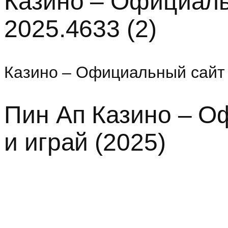
Казино – Официальн
2025.4633 (2)
Казино – Официальный сайт P
Пин Ап Казино – Оф
и играй (2025)