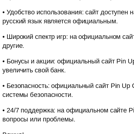
• Удобство использования: сайт доступен н
русский язык является официальным.
• Широкий спектр игр: на официальном сайт
другие.
• Бонусы и акции: официальный сайт Pin U
увеличить свой банк.
• Безопасность: официальный сайт Pin Up 
системы безопасности.
• 24/7 поддержка: на официальном сайте P
вопросы или проблемы.