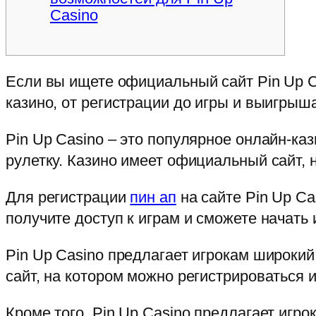
Casino
Если вы ищете официальный сайт Pin Up Ca
казино, от регистрации до игры и выигрыш
Pin Up Casino – это популярное онлайн-ка
рулетку. Казино имеет официальный сайт, 
Для регистрации
пин ап
на сайте Pin Up Ca
получите доступ к играм и сможете начать 
Pin Up Casino предлагает игрокам широкий
сайт, на котором можно регистрироваться и
Кроме того, Pin Up Casino предлагает игр