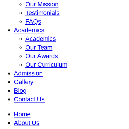
Our Mission
Testimonials
FAQs
Academics
Academics
Our Team
Our Awards
Our Curriculum
Admission
Gallery
Blog
Contact Us
Home
About Us