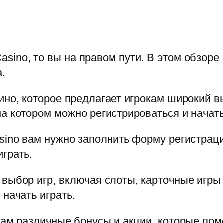
sino, то вы на правом пути. В этом обзор
а.
зино, которое предлагает игрокам широкий в
на котором можно регистрироваться и начать
sino вам нужно заполнить форму регистрац
играть.
 выбор игр, включая слоты, карточные игры
 начать играть.
окам различные бонусы и акции, которые пом