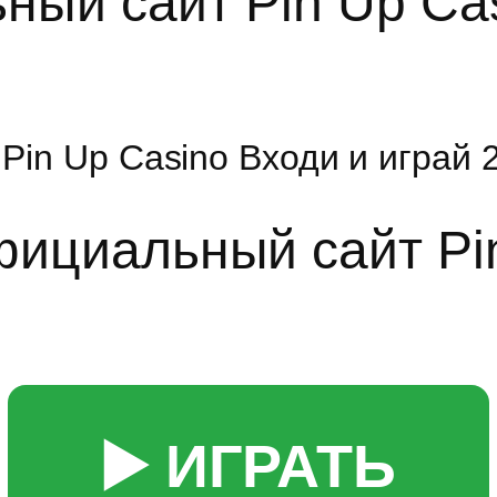
ый сайт Pin Up Cas
in Up Casino Входи и играй 2
ициальный сайт Pin
▶️ ИГРАТЬ