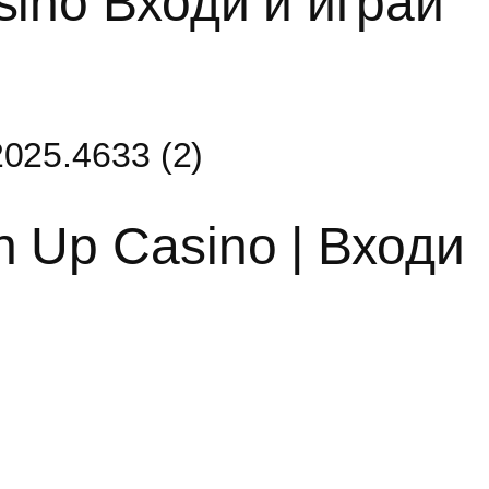
ino Входи и играй
025.4633 (2)
 Up Casino | Входи