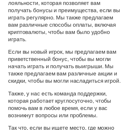
лояльности, которая позволяет вам
получать бонусы и преимущества, если вы
играть регулярно. Мы также предлагаем
вам различные способы оплаты, включая
криптовалюты, чтобы вам было удобно
играть.
Если вы новый игрок, мы предлагаем вам
приветственный бонус, чтобы вы могли
начать играть и получать выигрыши. Мы
также предлагаем вам различные акции и
скидки, чтобы вы могли насладиться игрой.
Также, у нас есть команда поддержки,
которая работает круглосуточно, чтобы
помочь вам в любое время, если у вас
возникнут вопросы или проблемы.
Так что, если вы ищете место, где можно