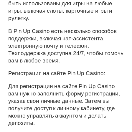
быть использованы для игры на любые
игры, включая слоты, карточные игры и
рулетку.
В Pin Up Casino есть несколько способов
поддержки, включая чат-ассистента,
электронную почту и телефон.
Техподдержка доступна 24/7, чтобы помочь
вам в любое время.
Регистрация на сайте Pin Up Casino:
Для регистрации на сайте Pin Up Casino
вам нужно заполнить форму регистрации,
указав свои личные данные. Затем вы
получите доступ к личному кабинету, где
можно управлять аккаунтом и делать
депозиты.