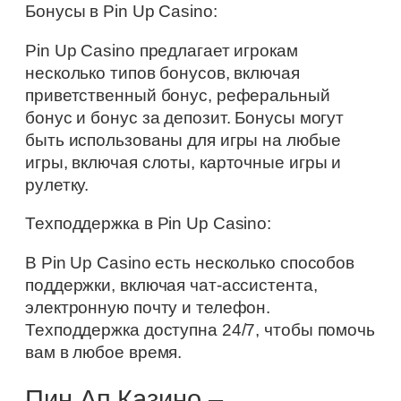
Бонусы в Pin Up Casino:
Pin Up Casino предлагает игрокам
несколько типов бонусов, включая
приветственный бонус, реферальный
бонус и бонус за депозит. Бонусы могут
быть использованы для игры на любые
игры, включая слоты, карточные игры и
рулетку.
Техподдержка в Pin Up Casino:
В Pin Up Casino есть несколько способов
поддержки, включая чат-ассистента,
электронную почту и телефон.
Техподдержка доступна 24/7, чтобы помочь
вам в любое время.
Пин Ап Казино –