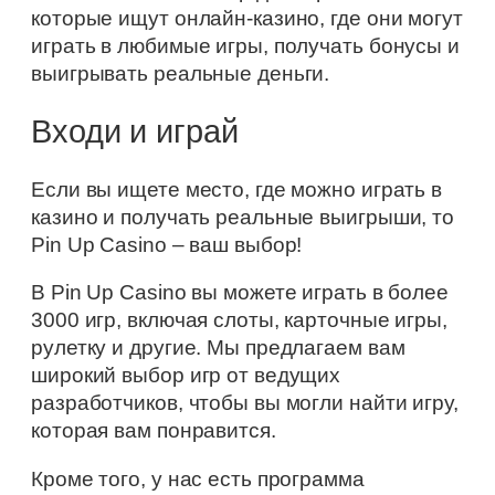
которые ищут онлайн-казино, где они могут
играть в любимые игры, получать бонусы и
выигрывать реальные деньги.
Входи и играй
Если вы ищете место, где можно играть в
казино и получать реальные выигрыши, то
Pin Up Casino – ваш выбор!
В Pin Up Casino вы можете играть в более
3000 игр, включая слоты, карточные игры,
рулетку и другие. Мы предлагаем вам
широкий выбор игр от ведущих
разработчиков, чтобы вы могли найти игру,
которая вам понравится.
Кроме того, у нас есть программа