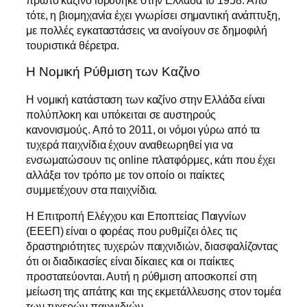
τότε, η βιομηχανία έχει γνωρίσει σημαντική ανάπτυξη,
με πολλές εγκαταστάσεις να ανοίγουν σε δημοφιλή
τουριστικά θέρετρα.
Η Νομική Ρύθμιση των Καζίνο
Η νομική κατάσταση των καζίνο στην Ελλάδα είναι
πολύπλοκη και υπόκειται σε αυστηρούς
κανονισμούς. Από το 2011, οι νόμοι γύρω από τα
τυχερά παιχνίδια έχουν αναθεωρηθεί για να
ενσωματώσουν τις online πλατφόρμες, κάτι που έχει
αλλάξει τον τρόπο με τον οποίο οι παίκτες
συμμετέχουν στα παιχνίδια.
Η Επιτροπή Ελέγχου και Εποπτείας Παιγνίων
(ΕΕΕΠ) είναι ο φορέας που ρυθμίζει όλες τις
δραστηριότητες τυχερών παιχνιδιών, διασφαλίζοντας
ότι οι διαδικασίες είναι δίκαιες και οι παίκτες
προστατεύονται. Αυτή η ρύθμιση αποσκοπεί στη
μείωση της απάτης και της εκμετάλλευσης στον τομέα
των τυχερών παιχνιδιών.