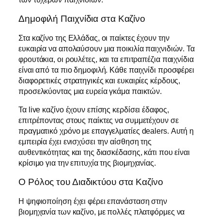
Δημοφιλή Παιχνίδια στα Καζίνο
Στα καζίνο της Ελλάδας, οι παίκτες έχουν την
ευκαιρία να απολαύσουν μια ποικιλία παιχνιδιών. Τα
φρουτάκια, οι ρουλέτες, και τα επιτραπέζια παιχνίδια
είναι από τα πιο δημοφιλή. Κάθε παιχνίδι προσφέρει
διαφορετικές στρατηγικές και ευκαιρίες κέρδους,
προσελκύοντας μια ευρεία γκάμα παικτών.
Τα live καζίνο έχουν επίσης κερδίσει έδαφος,
επιτρέποντας στους παίκτες να συμμετέχουν σε
πραγματικό χρόνο με επαγγελματίες dealers. Αυτή η
εμπειρία έχει ενισχύσει την αίσθηση της
αυθεντικότητας και της διασκέδασης, κάτι που είναι
κρίσιμο για την επιτυχία της βιομηχανίας.
Ο Ρόλος του Διαδικτύου στα Καζίνο
Η ψηφιοποίηση έχει φέρει επανάσταση στην
βιομηχανία των καζίνο, με πολλές πλατφόρμες να