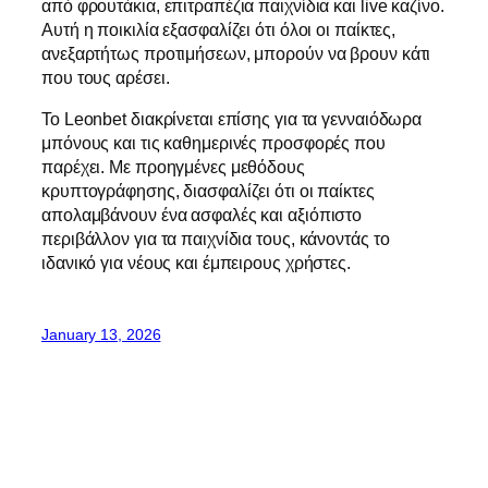
από φρουτάκια, επιτραπέζια παιχνίδια και live καζίνο.
Αυτή η ποικιλία εξασφαλίζει ότι όλοι οι παίκτες,
ανεξαρτήτως προτιμήσεων, μπορούν να βρουν κάτι
που τους αρέσει.
Το Leonbet διακρίνεται επίσης για τα γενναιόδωρα
μπόνους και τις καθημερινές προσφορές που
παρέχει. Με προηγμένες μεθόδους
κρυπτογράφησης, διασφαλίζει ότι οι παίκτες
απολαμβάνουν ένα ασφαλές και αξιόπιστο
περιβάλλον για τα παιχνίδια τους, κάνοντάς το
ιδανικό για νέους και έμπειρους χρήστες.
January 13, 2026