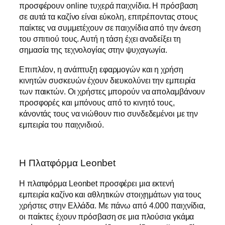
προσφέρουν online τυχερά παιχνίδια. Η πρόσβαση
σε αυτά τα καζίνο είναι εύκολη, επιτρέποντας στους
παίκτες να συμμετέχουν σε παιχνίδια από την άνεση
του σπιτιού τους. Αυτή η τάση έχει αναδείξει τη
σημασία της τεχνολογίας στην ψυχαγωγία.
Επιπλέον, η ανάπτυξη εφαρμογών και η χρήση
κινητών συσκευών έχουν διευκολύνει την εμπειρία
των παικτών. Οι χρήστες μπορούν να απολαμβάνουν
προσφορές και μπόνους από το κινητό τους,
κάνοντάς τους να νιώθουν πιο συνδεδεμένοι με την
εμπειρία του παιχνιδιού.
Η Πλατφόρμα Leonbet
Η πλατφόρμα Leonbet προσφέρει μια εκτενή
εμπειρία καζίνο και αθλητικών στοιχημάτων για τους
χρήστες στην Ελλάδα. Με πάνω από 4.000 παιχνίδια,
οι παίκτες έχουν πρόσβαση σε μια πλούσια γκάμα