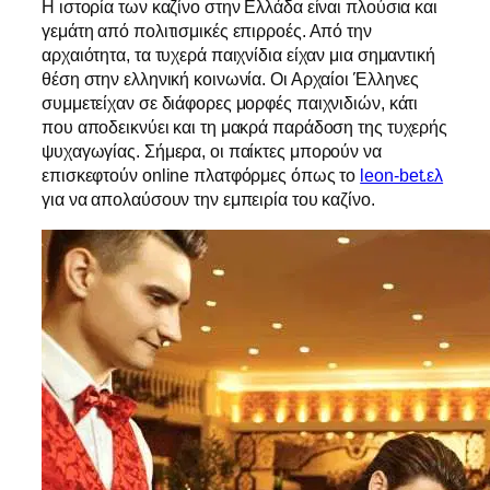
Η ιστορία των καζίνο στην Ελλάδα είναι πλούσια και
γεμάτη από πολιτισμικές επιρροές. Από την
αρχαιότητα, τα τυχερά παιχνίδια είχαν μια σημαντική
θέση στην ελληνική κοινωνία. Οι Αρχαίοι Έλληνες
συμμετείχαν σε διάφορες μορφές παιχνιδιών, κάτι
που αποδεικνύει και τη μακρά παράδοση της τυχερής
ψυχαγωγίας. Σήμερα, οι παίκτες μπορούν να
επισκεφτούν online πλατφόρμες όπως το
leon-bet.ελ
για να απολαύσουν την εμπειρία του καζίνο.