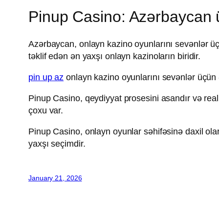
Pinup Casino: Azərbaycan 
Azərbaycan, onlayn kazino oyunlarını sevənlər üç
təklif edən ən yaxşı onlayn kazinoların biridir.
pin up az
onlayn kazino oyunlarını sevənlər üçün 
Pinup Casino, qeydiyyat prosesini asandır və real 
çoxu var.
Pinup Casino, onlayn oyunlar səhifəsinə daxil ol
yaxşı seçimdir.
January 21, 2026