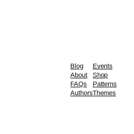
Blog
Events
About
Shop
FAQs
Patterns
Authors
Themes