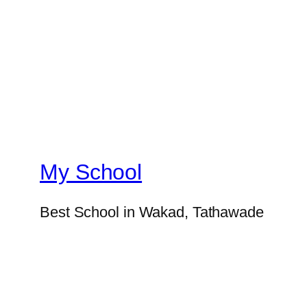
My School
Best School in Wakad, Tathawade