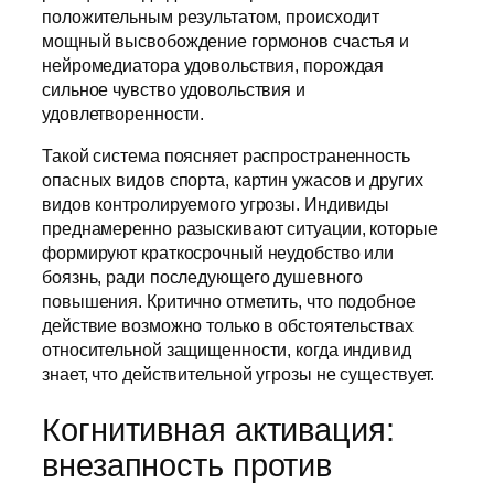
положительным результатом, происходит
мощный высвобождение гормонов счастья и
нейромедиатора удовольствия, порождая
сильное чувство удовольствия и
удовлетворенности.
Такой система поясняет распространенность
опасных видов спорта, картин ужасов и других
видов контролируемого угрозы. Индивиды
преднамеренно разыскивают ситуации, которые
формируют краткосрочный неудобство или
боязнь, ради последующего душевного
повышения. Критично отметить, что подобное
действие возможно только в обстоятельствах
относительной защищенности, когда индивид
знает, что действительной угрозы не существует.
Когнитивная активация:
внезапность против