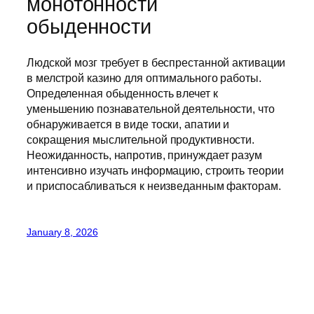
монотонности
обыденности
Людской мозг требует в беспрестанной активации
в мелстрой казино для оптимального работы.
Определенная обыденность влечет к
уменьшению познавательной деятельности, что
обнаруживается в виде тоски, апатии и
сокращения мыслительной продуктивности.
Неожиданность, напротив, принуждает разум
интенсивно изучать информацию, строить теории
и приспосабливаться к неизведанным факторам.
January 8, 2026