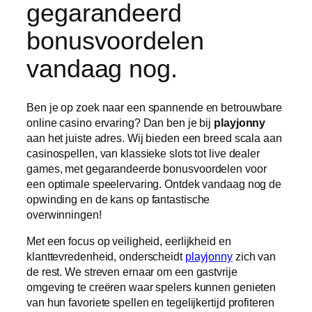
gegarandeerd
bonusvoordelen
vandaag nog.
Ben je op zoek naar een spannende en betrouwbare
online casino ervaring? Dan ben je bij
playjonny
aan het juiste adres. Wij bieden een breed scala aan
casinospellen, van klassieke slots tot live dealer
games, met gegarandeerde bonusvoordelen voor
een optimale speelervaring. Ontdek vandaag nog de
opwinding en de kans op fantastische
overwinningen!
Met een focus op veiligheid, eerlijkheid en
klanttevredenheid, onderscheidt
playjonny
zich van
de rest. We streven ernaar om een gastvrije
omgeving te creëren waar spelers kunnen genieten
van hun favoriete spellen en tegelijkertijd profiteren