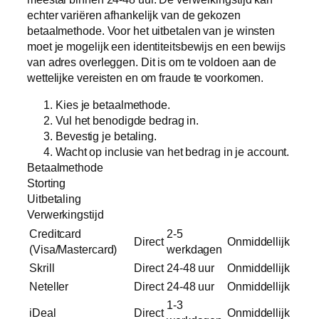
echter variëren afhankelijk van de gekozen
betaalmethode. Voor het uitbetalen van je winsten
moet je mogelijk een identiteitsbewijs en een bewijs
van adres overleggen. Dit is om te voldoen aan de
wettelijke vereisten en om fraude te voorkomen.
Kies je betaalmethode.
Vul het benodigde bedrag in.
Bevestig je betaling.
Wacht op inclusie van het bedrag in je account.
Betaalmethode
Storting
Uitbetaling
Verwerkingstijd
Creditcard
2-5
Direct
Onmiddellijk
(Visa/Mastercard)
werkdagen
Skrill
Direct
24-48 uur
Onmiddellijk
Neteller
Direct
24-48 uur
Onmiddellijk
1-3
iDeal
Direct
Onmiddellijk