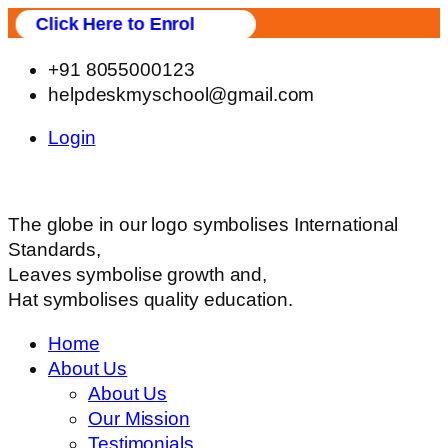
Click Here to Enrol
+91 8055000123
helpdeskmyschool@gmail.com
Login
The globe in our logo symbolises International
Standards,
Leaves symbolise growth and,
Hat symbolises quality education.
Home
About Us
About Us
Our Mission
Testimonials