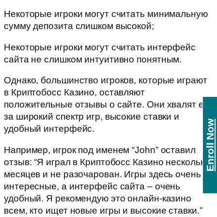
Некоторые игроки могут считать минимальную
сумму депозита слишком высокой;
Некоторые игроки могут считать интерфейс
сайта не слишком интуитивно понятным.
Однако, большинство игроков, которые играют
в Криптобосс Казино, оставляют
положительные отзывы о сайте. Они хвалят его
за широкий спектр игр, высокие ставки и
Enroll Now
удобный интерфейс.
Например, игрок под именем “John” оставил
отзыв: “Я играл в Криптобосс Казино несколько
месяцев и не разочарован. Игры здесь очень
интересные, а интерфейс сайта – очень
удобный. Я рекомендую это онлайн-казино
всем, кто ищет новые игры и высокие ставки.”