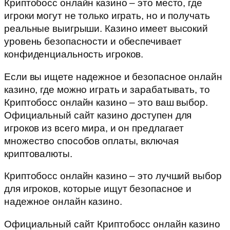
Криптобосс онлайн казино – это место, где
игроки могут не только играть, но и получать
реальные выигрыши. Казино имеет высокий
уровень безопасности и обеспечивает
конфиденциальность игроков.
Если вы ищете надежное и безопасное онлайн
казино, где можно играть и зарабатывать, то
Криптобосс онлайн казино – это ваш выбор.
Официальный сайт казино доступен для
игроков из всего мира, и он предлагает
множество способов оплаты, включая
криптовалюты.
Криптобосс онлайн казино – это лучший выбор
для игроков, которые ищут безопасное и
надежное онлайн казино.
Официальный сайт Криптобосс онлайн казино