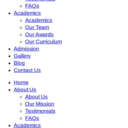
FAQs
Academics
Academics
Our Team
Our Awards
Our Curriculum
Admission
Gallery
Blog
Contact Us
Home
About Us
About Us
Our Mission
Testimonials
FAQs
Academics