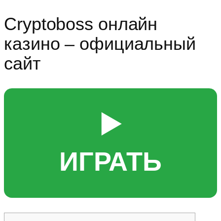
Cryptoboss онлайн
казино – официальный
сайт
▶️
ИГРАТЬ