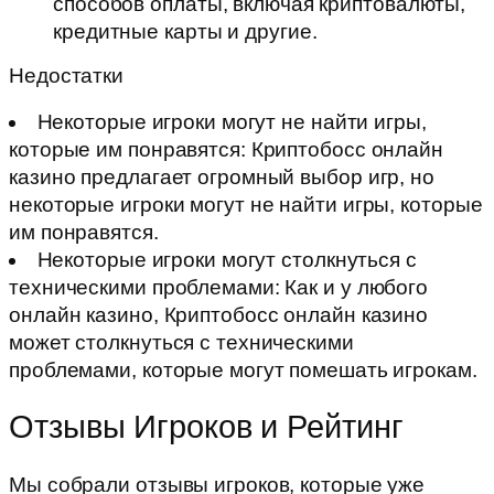
способов оплаты, включая криптовалюты,
кредитные карты и другие.
Недостатки
Некоторые игроки могут не найти игры,
которые им понравятся: Криптобосс онлайн
казино предлагает огромный выбор игр, но
некоторые игроки могут не найти игры, которые
им понравятся.
Некоторые игроки могут столкнуться с
техническими проблемами: Как и у любого
онлайн казино, Криптобосс онлайн казино
может столкнуться с техническими
проблемами, которые могут помешать игрокам.
Отзывы Игроков и Рейтинг
Мы собрали отзывы игроков, которые уже