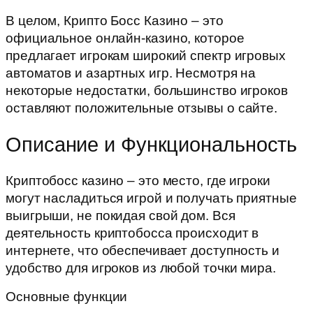
В целом, Крипто Босс Казино – это
официальное онлайн-казино, которое
предлагает игрокам широкий спектр игровых
автоматов и азартных игр. Несмотря на
некоторые недостатки, большинство игроков
оставляют положительные отзывы о сайте.
Описание и Функциональность
Криптобосс казино – это место, где игроки
могут насладиться игрой и получать приятные
выигрыши, не покидая свой дом. Вся
деятельность криптобосса происходит в
интернете, что обеспечивает доступность и
удобство для игроков из любой точки мира.
Основные функции