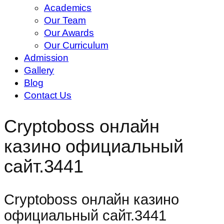
Academics
Our Team
Our Awards
Our Curriculum
Admission
Gallery
Blog
Contact Us
Cryptoboss онлайн
казино официальный
сайт.3441
Cryptoboss онлайн казино
официальный сайт.3441