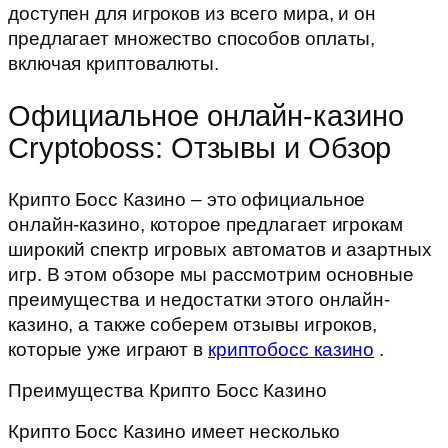
доступен для игроков из всего мира, и он
предлагает множество способов оплаты,
включая криптовалюты.
Официальное онлайн-казино
Cryptoboss: Отзывы и Обзор
Крипто Босс Казино – это официальное
онлайн-казино, которое предлагает игрокам
широкий спектр игровых автоматов и азартных
игр. В этом обзоре мы рассмотрим основные
преимущества и недостатки этого онлайн-
казино, а также соберем отзывы игроков,
которые уже играют в
криптобосс казино
.
Преимущества Крипто Босс Казино
Крипто Босс Казино имеет несколько