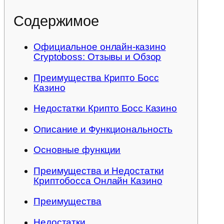
Содержимое
Официальное онлайн-казино
Cryptoboss: Отзывы и Обзор
Преимущества Крипто Босс
Казино
Недостатки Крипто Босс Казино
Описание и Функциональность
Основные функции
Преимущества и Недостатки
Криптобосса Онлайн Казино
Преимущества
Недостатки